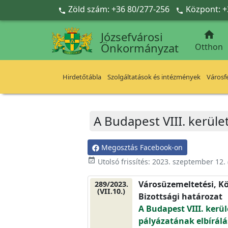
Ugrás a fő tartalomra
Zöld szám: +36 80/277-256
Központ: +



Józsefvárosi
Önkormányzat
Otthon
Hirdetőtábla
Szolgáltatások és intézmények
Városfe
A Budapest VIII. kerület
Megosztás Facebook-on
event_available
Utolsó frissítés:
2023. szeptember 12.
Városüzemeltetési, Kö
289/2023.
(VII.10.)
Bizottsági határozat
A Budapest VIII. kerüle
pályázatának elbírálá