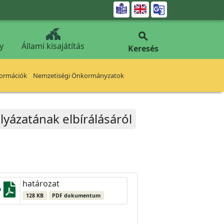


y
Állami kisajátítás
Keresés
formációk
Nemzetiségi Önkormányzatok
ályázatának elbírálásáról
határozat
128 KB
PDF dokumentum