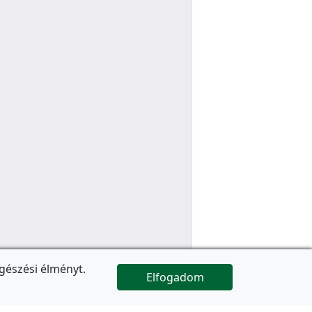
gészési élményt.
Elfogadom

Az oldal folytatódik