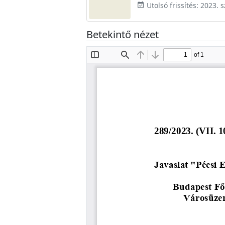
Utolsó frissítés: 2023.
event_available
Betekintő nézet