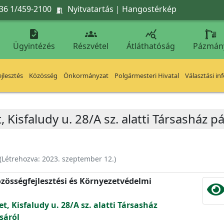
36 1/459-2100
Nyitvatartás
|
Hangostérkép




Ügyintézés
Részvétel
Átláthatóság
Pázmán
jlesztés
Közösség
Önkormányzat
Polgármesteri Hivatal
Választási in
, Kisfaludy u. 28/A sz. alatti Társasház p
(Létrehozva:
2023. szeptember 12.
)
zösségfejlesztési és Környezetvédelmi
t, Kisfaludy u. 28/A sz. alatti Társasház
sáról