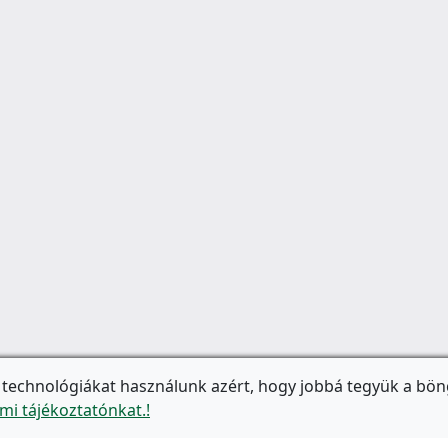
 technológiákat használunk azért, hogy jobbá tegyük a bön
mi tájékoztatónkat.!