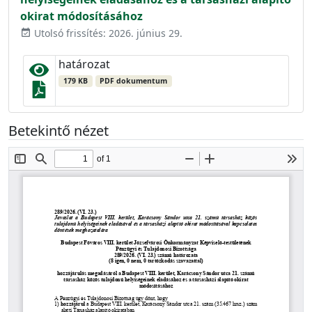
okirat módosításához
Utolsó frissítés: 2026. június 29.
event_available
határozat
179 KB
PDF dokumentum
Betekintő nézet