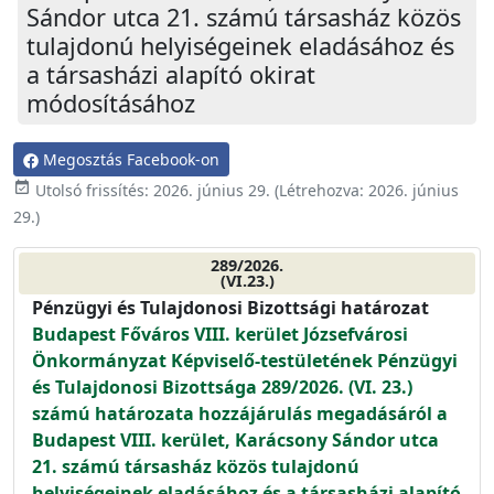
Sándor utca 21. számú társasház közös
tulajdonú helyiségeinek eladásához és
a társasházi alapító okirat
módosításához
Megosztás Facebook-on
event_available
Utolsó frissítés:
2026. június 29.
(Létrehozva:
2026. június
29.
)
289/2026.
(VI.23.)
Pénzügyi és Tulajdonosi Bizottsági határozat
Budapest Főváros VIII. kerület Józsefvárosi
Önkormányzat Képviselő-testületének Pénzügyi
és Tulajdonosi Bizottsága 289/2026. (VI. 23.)
számú határozata hozzájárulás megadásáról a
Budapest VIII. kerület, Karácsony Sándor utca
21. számú társasház közös tulajdonú
helyiségeinek eladásához és a társasházi alapító