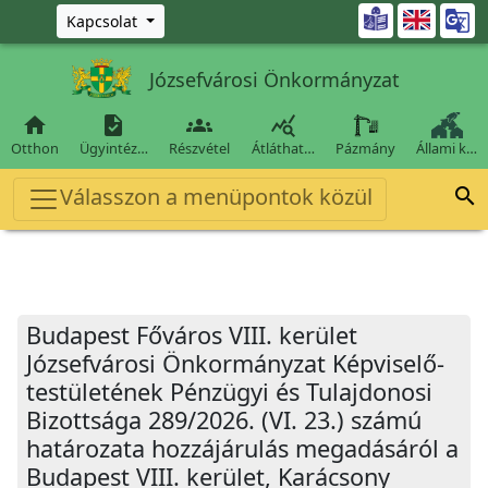
Ugrás a fő tartalomra

Kapcsolat
Józsefvárosi Önkormányzat




Otthon
Ügyintéz…
Részvétel
Átláthat…
Pázmány
Állami k…
Válasszon a menüpontok közül

Budapest Főváros VIII. kerület
Józsefvárosi Önkormányzat Képviselő-
testületének Pénzügyi és Tulajdonosi
Bizottsága 289/2026. (VI. 23.) számú
határozata hozzájárulás megadásáról a
Budapest VIII. kerület, Karácsony