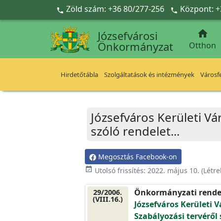
Ugrás a fő tartalomra
Zöld szám: +36 80/277-256
Központ: +



Józsefvárosi
Önkormányzat
Otthon
Hirdetőtábla
Szolgáltatások és intézmények
Városfe
Józsefváros Kerületi Vá
szóló rendelet...
Megosztás Facebook-on
event_available
Utolsó frissítés:
2022. május 10.
(Létr
Önkormányzati rende
29/2006.
(VIII.16.)
Józsefváros Kerületi V
Szabályozási tervéről 