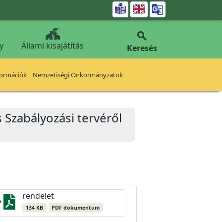


y
Állami kisajátítás
Keresés
formációk
Nemzetiségi Önkormányzatok
s Szabályozási tervéről
rendelet
134 KB
PDF dokumentum