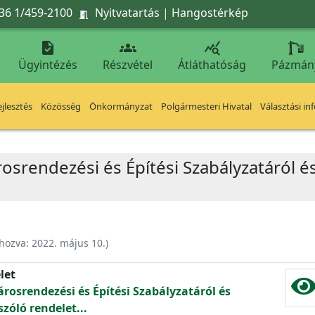
36 1/459-2100
Nyitvatartás
|
Hangostérkép




Ügyintézés
Részvétel
Átláthatóság
Pázmán
jlesztés
Közösség
Önkormányzat
Polgármesteri Hivatal
Választási in
rosrendezési és Építési Szabályzatáról é
ehozva:
2022. május 10.
)
let
árosrendezési és Építési Szabályzatáról és
szóló rendelet...