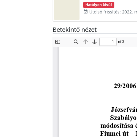
Hatályon kívül
Utolsó frissítés: 2022. 
event_available
Betekintő nézet