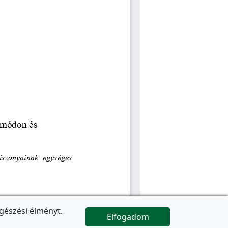
gészési élményt.
Elfogadom

Az oldal folytatódik