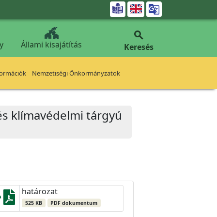


y
Állami kisajátítás
Keresés
formációk
Nemzetiségi Önkormányzatok
 és klímavédelmi tárgyú
határozat
525 KB
PDF dokumentum