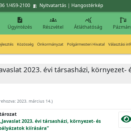
36 1/459-2100
Nyitvatartás
|
Hangostérkép




Ügyintézés
Részvétel
Átláthatóság
Pázmán
jlesztés
Közösség
Önkormányzat
Polgármesteri Hivatal
Választási in
avaslat 2023. évi társasházi, környezet-
rehozva:
2023. március 14.
)
atározat
Javaslat 2023. évi társasházi, környezet- és
ályázatok kiírására”