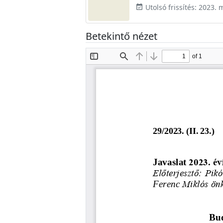
Utolsó frissítés: 2023. 
event_available
Betekintő nézet