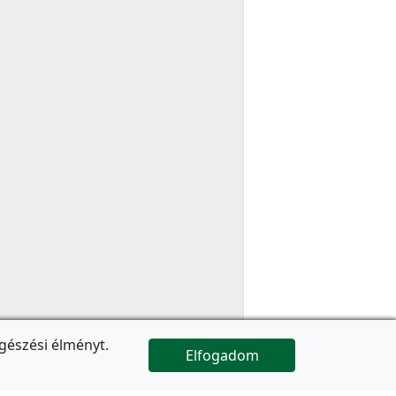
gészési élményt.
Elfogadom

Az oldal folytatódik