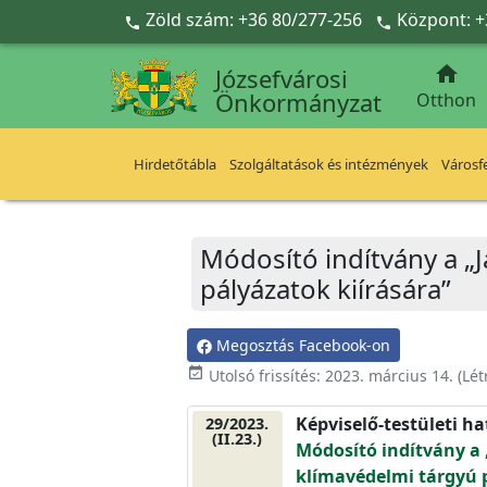
Ugrás a fő tartalomra
Zöld szám: +36 80/277-256
Központ: +



Józsefvárosi
Önkormányzat
Otthon
Hirdetőtábla
Szolgáltatások és intézmények
Városfe
Módosító indítvány a „J
pályázatok kiírására”
Megosztás Facebook-on
event_available
Utolsó frissítés:
2023. március 14.
(Lét
Képviselő-testületi h
29/2023.
(II.23.)
Módosító indítvány a „
klímavédelmi tárgyú p