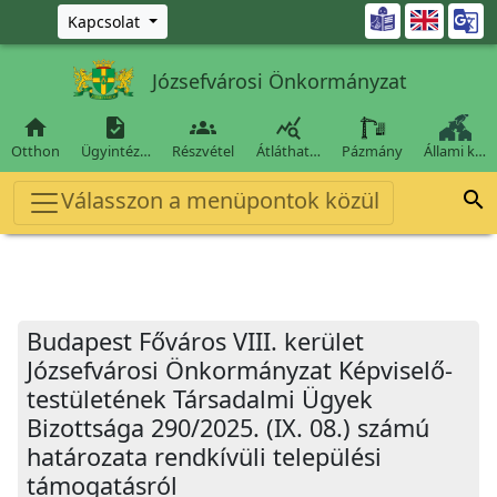
Ugrás a fő tartalomra

Kapcsolat
Józsefvárosi Önkormányzat




Otthon
Ügyintéz…
Részvétel
Átláthat…
Pázmány
Állami k…
Válasszon a menüpontok közül

Budapest Főváros VIII. kerület
Józsefvárosi Önkormányzat Képviselő-
testületének Társadalmi Ügyek
Bizottsága 290/2025. (IX. 08.) számú
határozata rendkívüli települési
támogatásról