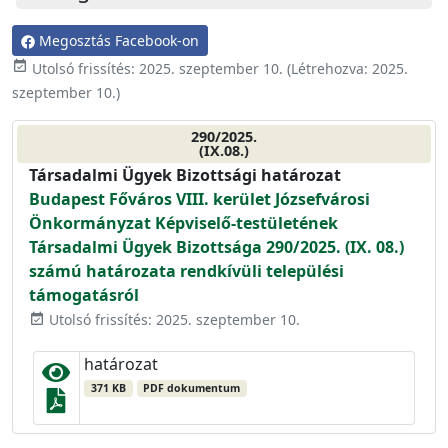
Megosztás Facebook-on
event_available
Utolsó frissítés:
2025. szeptember 10.
(Létrehozva:
2025.
szeptember 10.
)
290/2025.
(IX.08.)
Társadalmi Ügyek Bizottsági határozat
Budapest Főváros VIII. kerület Józsefvárosi
Önkormányzat Képviselő-testületének
Társadalmi Ügyek Bizottsága 290/2025. (IX. 08.)
számú határozata rendkívüli települési
támogatásról
Utolsó frissítés: 2025. szeptember 10.
event_available
határozat
371 KB
PDF dokumentum