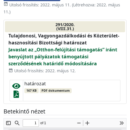
event_available
Utolsó frissítés:
2022. május 11.
(Létrehozva:
2022. május
11.
)
291/2020.
(VIII.31.)
Tulajdonosi, Vagyongazdálkodási és Közterület-
hasznosítási Bizottsági határozat
Javaslat az „Otthon-felújítási támogatás” iránt
benyújtott pályázatok támogatási
szerződésének határidő módosítására
Utolsó frissítés: 2022. május 12.
event_available
határozat
167 KB
PDF dokumentum
Betekintő nézet