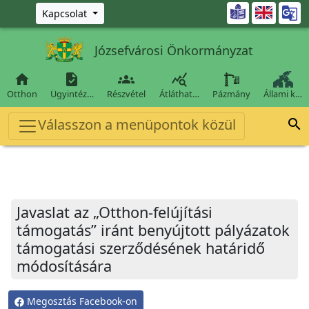
Ugrás a fő tartalomra

Kapcsolat
Józsefvárosi Önkormányzat




Otthon
Ügyintéz…
Részvétel
Átláthat…
Pázmány
Állami k…
Válasszon a menüpontok közül

Javaslat az „Otthon-felújítási
támogatás” iránt benyújtott pályázatok
támogatási szerződésének határidő
módosítására
Megosztás Facebook-on