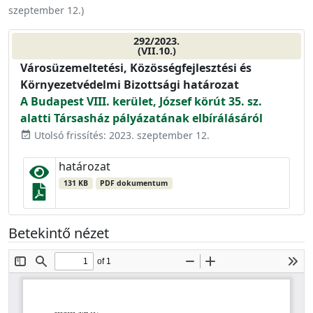
szeptember 12.
)
292/2023.
(VII.10.)
Városüzemeltetési, Közösségfejlesztési és
Környezetvédelmi Bizottsági határozat
A Budapest VIII. kerület, József körút 35. sz.
alatti Társasház pályázatának elbírálásáról
Utolsó frissítés: 2023. szeptember 12.
event_available
határozat
131 KB
PDF dokumentum
Betekintő nézet