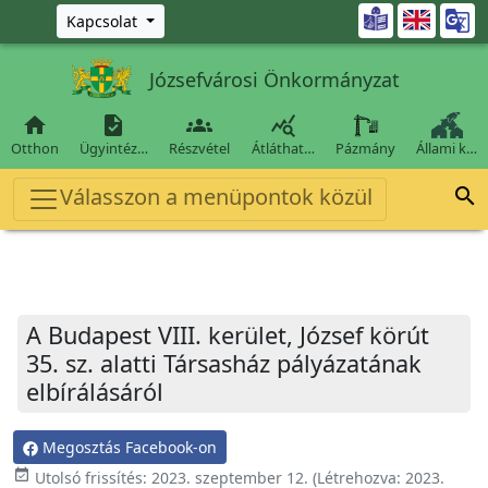
Ugrás a fő tartalomra

Kapcsolat
Józsefvárosi Önkormányzat




Otthon
Ügyintéz…
Részvétel
Átláthat…
Pázmány
Állami k…
Válasszon a menüpontok közül

A Budapest VIII. kerület, József körút
35. sz. alatti Társasház pályázatának
elbírálásáról
Megosztás Facebook-on
event_available
Utolsó frissítés:
2023. szeptember 12.
(Létrehozva:
2023.