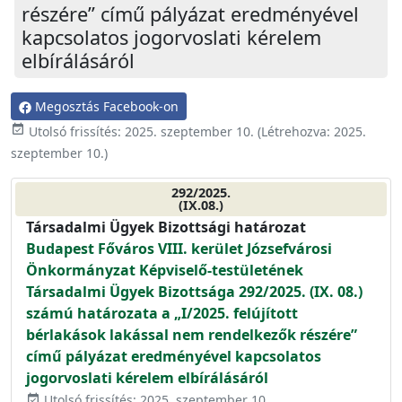
részére” című pályázat eredményével
kapcsolatos jogorvoslati kérelem
elbírálásáról
Megosztás Facebook-on
event_available
Utolsó frissítés:
2025. szeptember 10.
(Létrehozva:
2025.
szeptember 10.
)
292/2025.
(IX.08.)
Társadalmi Ügyek Bizottsági határozat
Budapest Főváros VIII. kerület Józsefvárosi
Önkormányzat Képviselő-testületének
Társadalmi Ügyek Bizottsága 292/2025. (IX. 08.)
számú határozata a „I/2025. felújított
bérlakások lakással nem rendelkezők részére”
című pályázat eredményével kapcsolatos
jogorvoslati kérelem elbírálásáról
Utolsó frissítés: 2025. szeptember 10.
event_available