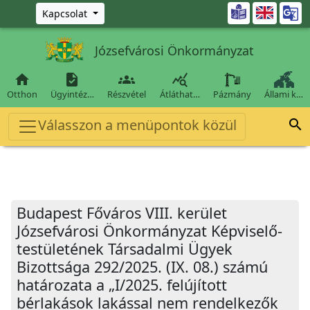
Ugrás a fő tartalomra

Kapcsolat
Józsefvárosi Önkormányzat




Otthon
Ügyintéz…
Részvétel
Átláthat…
Pázmány
Állami k…
Válasszon a menüpontok közül

Budapest Főváros VIII. kerület
Józsefvárosi Önkormányzat Képviselő-
testületének Társadalmi Ügyek
Bizottsága 292/2025. (IX. 08.) számú
határozata a „I/2025. felújított
bérlakások lakással nem rendelkezők