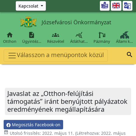
Ugrás a fő tartalomra

Kapcsolat
Józsefvárosi Önkormányzat




Otthon
Ügyintéz…
Részvétel
Átláthat…
Pázmány
Állami k…
Válasszon a menüpontok közül

Javaslat az „Otthon-felújítási
támogatás” iránt benyújtott pályázatok
eredményének megállapítására
Megosztás Facebook-on
event_available
Utolsó frissítés:
2022. május 11.
(Létrehozva:
2022. május