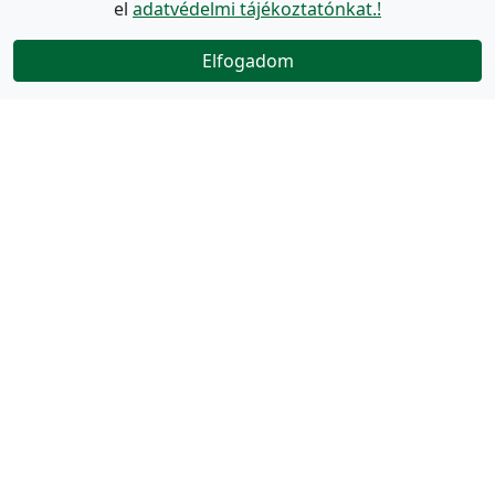
el
adatvédelmi tájékoztatónkat.!
Elfogadom
