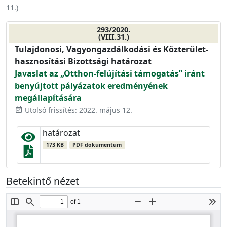
11.
)
293/2020.
(VIII.31.)
Tulajdonosi, Vagyongazdálkodási és Közterület-
hasznosítási Bizottsági határozat
Javaslat az „Otthon-felújítási támogatás” iránt
benyújtott pályázatok eredményének
megállapítására
Utolsó frissítés: 2022. május 12.
event_available
határozat
173 KB
PDF dokumentum
Betekintő nézet