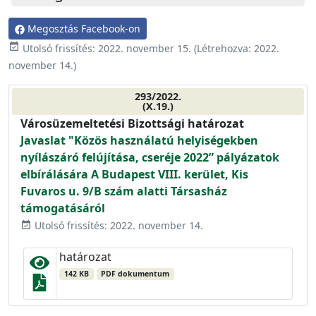
Megosztás Facebook-on
event_available
Utolsó frissítés:
2022. november 15.
(Létrehozva:
2022.
november 14.
)
293/2022.
(X.19.)
Városüzemeltetési Bizottsági határozat
Javaslat "Közös használatú helyiségekben
nyílászáró felújítása, cseréje 2022” pályázatok
elbírálására A Budapest VIII. kerület, Kis
Fuvaros u. 9/B szám alatti Társasház
támogatásáról
Utolsó frissítés: 2022. november 14.
event_available
határozat
142 KB
PDF dokumentum