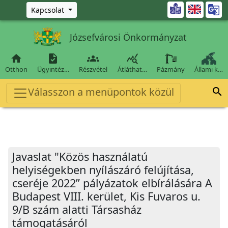
Ugrás a fő tartalomra

Kapcsolat
Józsefvárosi Önkormányzat




Otthon
Ügyintéz…
Részvétel
Átláthat…
Pázmány
Állami k…
Válasszon a menüpontok közül

Javaslat "Közös használatú
helyiségekben nyílászáró felújítása,
cseréje 2022” pályázatok elbírálására A
Budapest VIII. kerület, Kis Fuvaros u.
9/B szám alatti Társasház
támogatásáról