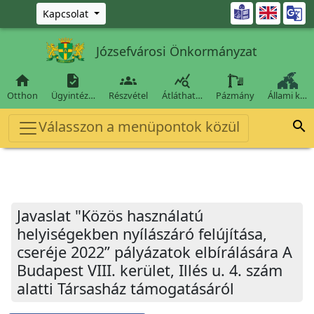
Ugrás a fő tartalomra

Kapcsolat
Józsefvárosi Önkormányzat




Otthon
Ügyintéz…
Részvétel
Átláthat…
Pázmány
Állami k…
Válasszon a menüpontok közül

Javaslat "Közös használatú
helyiségekben nyílászáró felújítása,
cseréje 2022” pályázatok elbírálására A
Budapest VIII. kerület, Illés u. 4. szám
alatti Társasház támogatásáról