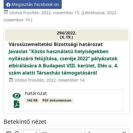
Megosztás Facebook-on
event_available
Utolsó frissítés:
2022. november 15.
(Létrehozva:
2022.
november 14.
)
294/2022.
(X.19.)
Városüzemeltetési Bizottsági határozat
Javaslat "Közös használatú helyiségekben
nyílászáró felújítása, cseréje 2022” pályázatok
elbírálására A Budapest VIII. kerület, Illés u. 4.
szám alatti Társasház támogatásáról
Utolsó frissítés: 2022. november 14.
event_available
határozat
142 KB
PDF dokumentum
Betekintő nézet