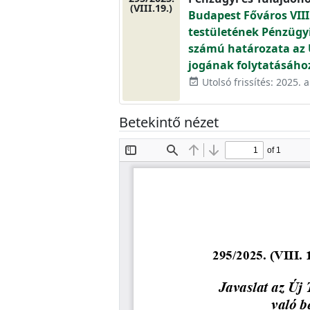
(VIII.19.)
Budapest Főváros VIII
testületének Pénzügyi 
számú határozata az Új
jogának folytatásáho
Utolsó frissítés: 2025. 
event_available
Betekintő nézet