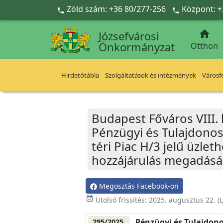
Ugrás a fő tartalomra
Zöld szám: +36 80/277-256
Központ: +



Józsefvárosi
Önkormányzat
Otthon
Hirdetőtábla
Szolgáltatások és intézmények
Városfe
Budapest Főváros VIII.
Pénzügyi és Tulajdonosi
téri Piac H/3 jelű üzle
hozzájárulás megadásá
Megosztás Facebook-on
event_available
Utolsó frissítés:
2025. augusztus 22.
(L
Pénzügyi és Tulajdono
295/2025.