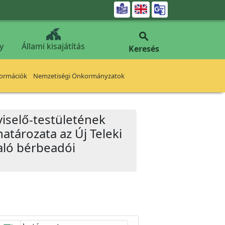


y
Állami kisajátítás
Keresés
formációk
Nemzetiségi Önkormányzatok
iselő-testületének
atározata az Új Teleki
való bérbeadói