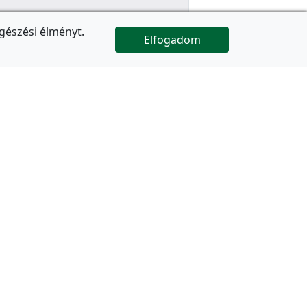
gészési élményt.
Elfogadom

Az oldal folytatódik