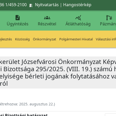
36 1/459-2100
Nyitvatartás
|
Hangostérkép




Ügyintézés
Részvétel
Átláthatóság
Pázmán
jlesztés
Közösség
Önkormányzat
Polgármesteri Hivatal
Választási in
 kerület Józsefvárosi Önkormányzat Képv
 Bizottsága 295/2025. (VIII. 19.) számú h
thelyisége bérleti jogának folytatásához 
ról
étrehozva:
2025. augusztus 22.
)
si Bizottsági határozat