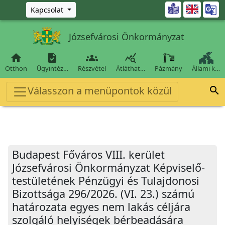
Ugrás a fő tartalomra

Kapcsolat
Józsefvárosi Önkormányzat




Otthon
Ügyintéz…
Részvétel
Átláthat…
Pázmány
Állami k…
Válasszon a menüpontok közül

Budapest Főváros VIII. kerület
Józsefvárosi Önkormányzat Képviselő-
testületének Pénzügyi és Tulajdonosi
Bizottsága 296/2026. (VI. 23.) számú
határozata egyes nem lakás céljára
szolgáló helyiségek bérbeadására