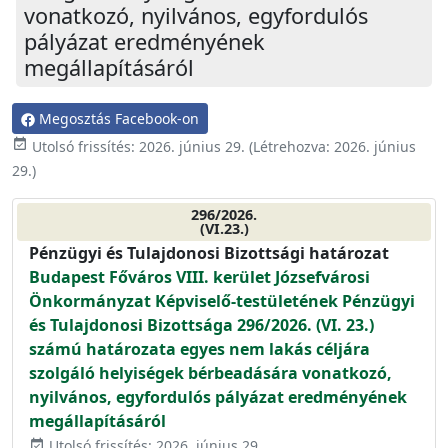
vonatkozó, nyilvános, egyfordulós
pályázat eredményének
megállapításáról
Megosztás Facebook-on
event_available
Utolsó frissítés:
2026. június 29.
(Létrehozva:
2026. június
29.
)
296/2026.
(VI.23.)
Pénzügyi és Tulajdonosi Bizottsági határozat
Budapest Főváros VIII. kerület Józsefvárosi
Önkormányzat Képviselő-testületének Pénzügyi
és Tulajdonosi Bizottsága 296/2026. (VI. 23.)
számú határozata egyes nem lakás céljára
szolgáló helyiségek bérbeadására vonatkozó,
nyilvános, egyfordulós pályázat eredményének
megállapításáról
Utolsó frissítés: 2026. június 29.
event_available