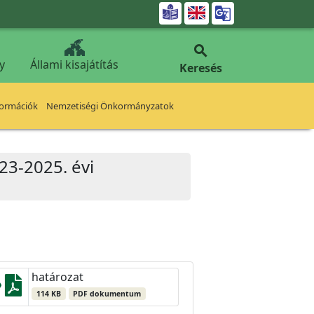


y
Állami kisajátítás
Keresés
formációk
Nemzetiségi Önkormányzatok
23-2025. évi
határozat
114 KB
PDF dokumentum