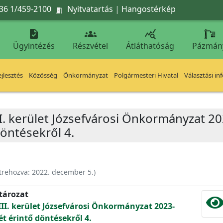
36 1/459-2100
Nyitvatartás
|
Hangostérkép




Ügyintézés
Részvétel
Átláthatóság
Pázmán
jlesztés
Közösség
Önkormányzat
Polgármesteri Hivatal
Választási in
I. kerület Józsefvárosi Önkormányzat 20
öntésekről 4.
trehozva:
2022. december 5.
)
atározat
II. kerület Józsefvárosi Önkormányzat 2023-
ét érintő döntésekről 4.