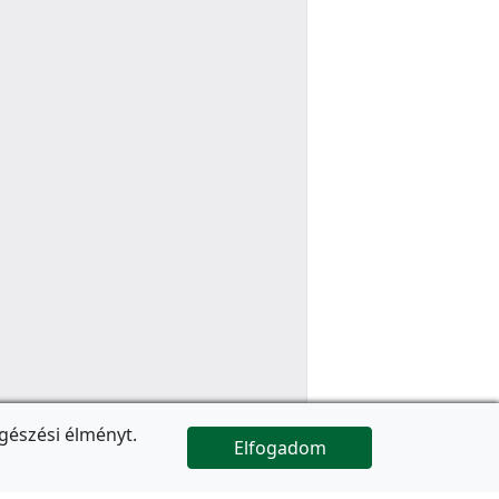
gészési élményt.
Elfogadom

Az oldal folytatódik