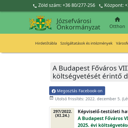
Ugrás a fő tartalomra
Zöld szám: +36 80/277-256
Központ: +



Józsefvárosi
Önkormányzat
Otthon
Hirdetőtábla
Szolgáltatások és intézmények
Városfe
A Budapest Főváros VII
költségvetését érintő d
Megosztás Facebook-on
event_available
Utolsó frissítés:
2022. december 5.
(Lé
Képviselő-testületi h
297/2022.
(XI.24.)
A Budapest Főváros VI
2025. évi költségvetés