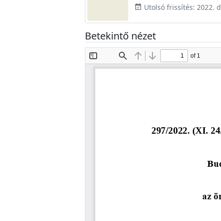
Utolsó frissítés: 2022.
event_available
Betekintő nézet