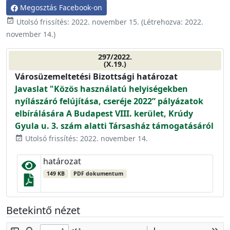
Megosztás Facebook-on
event_available
Utolsó frissítés:
2022. november 15.
(Létrehozva:
2022.
november 14.
)
297/2022.
(X.19.)
Városüzemeltetési Bizottsági határozat
Javaslat "Közös használatú helyiségekben
nyílászáró felújítása, cseréje 2022” pályázatok
elbírálására A Budapest VIII. kerület, Krúdy
Gyula u. 3. szám alatti Társasház támogatásáról
Utolsó frissítés: 2022. november 14.
event_available
határozat
149 KB
PDF dokumentum
Betekintő nézet