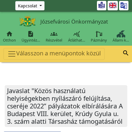
Ugrás a fő tartalomra

Kapcsolat
Józsefvárosi Önkormányzat




Otthon
Ügyintéz…
Részvétel
Átláthat…
Pázmány
Állami k…
Válasszon a menüpontok közül

Javaslat "Közös használatú
helyiségekben nyílászáró felújítása,
cseréje 2022” pályázatok elbírálására A
Budapest VIII. kerület, Krúdy Gyula u.
3. szám alatti Társasház támogatásáról