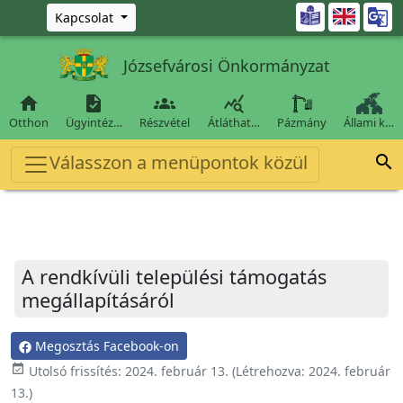
Ugrás a fő tartalomra

Kapcsolat
Józsefvárosi Önkormányzat




Otthon
Ügyintéz…
Részvétel
Átláthat…
Pázmány
Állami k…
Válasszon a menüpontok közül

A rendkívüli települési támogatás
megállapításáról
Megosztás Facebook-on
event_available
Utolsó frissítés:
2024. február 13.
(Létrehozva:
2024. február
13.
)