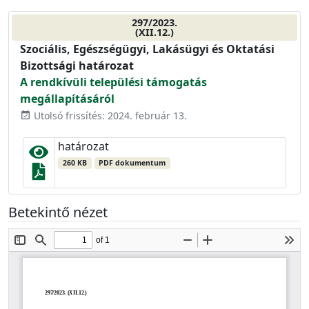
297/2023.
(XII.12.)
Szociális, Egészségügyi, Lakásügyi és Oktatási
Bizottsági határozat
A rendkívüli települési támogatás
megállapításáról
Utolsó frissítés: 2024. február 13.
event_available
határozat
260 KB
PDF dokumentum
Betekintő nézet