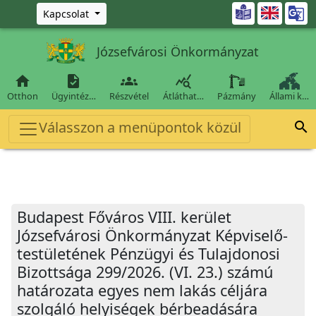
Ugrás a fő tartalomra

Kapcsolat
Józsefvárosi Önkormányzat




Otthon
Ügyintéz…
Részvétel
Átláthat…
Pázmány
Állami k…
Válasszon a menüpontok közül

Budapest Főváros VIII. kerület
Józsefvárosi Önkormányzat Képviselő-
testületének Pénzügyi és Tulajdonosi
Bizottsága 299/2026. (VI. 23.) számú
határozata egyes nem lakás céljára
szolgáló helyiségek bérbeadására