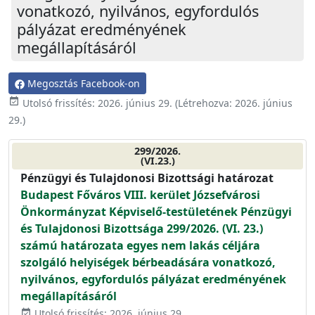
vonatkozó, nyilvános, egyfordulós
pályázat eredményének
megállapításáról
Megosztás Facebook-on
event_available
Utolsó frissítés:
2026. június 29.
(Létrehozva:
2026. június
29.
)
299/2026.
(VI.23.)
Pénzügyi és Tulajdonosi Bizottsági határozat
Budapest Főváros VIII. kerület Józsefvárosi
Önkormányzat Képviselő-testületének Pénzügyi
és Tulajdonosi Bizottsága 299/2026. (VI. 23.)
számú határozata egyes nem lakás céljára
szolgáló helyiségek bérbeadására vonatkozó,
nyilvános, egyfordulós pályázat eredményének
megállapításáról
Utolsó frissítés: 2026. június 29.
event_available