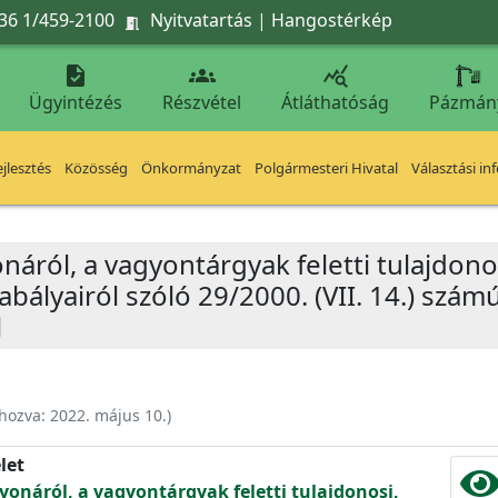
36 1/459-2100
Nyitvatartás
|
Hangostérkép




Ügyintézés
Részvétel
Átláthatóság
Pázmán
jlesztés
Közösség
Önkormányzat
Polgármesteri Hivatal
Választási in
ról, a vagyontárgyak feletti tulajdonosi
bályairól szóló 29/2000. (VII. 14.) szá
l
ehozva:
2022. május 10.
)
let
náról, a vagyontárgyak feletti tulajdonosi,