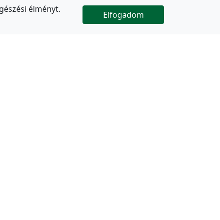
gészési élményt.
Elfogadom

Az oldal folytatódik