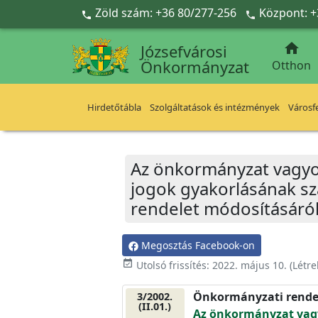
Ugrás a fő tartalomra
Zöld szám: +36 80/277-256
Központ: +



Józsefvárosi
Önkormányzat
Otthon
Hirdetőtábla
Szolgáltatások és intézmények
Városfe
Az önkormányzat vagyoná
jogok gyakorlásának sza
rendelet módosításáró
Megosztás Facebook-on
event_available
Utolsó frissítés:
2022. május 10.
(Létr
Önkormányzati rende
3/2002.
(II.01.)
Az önkormányzat vagyo