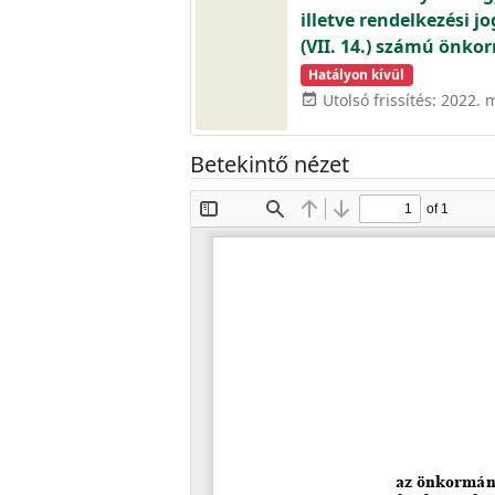
illetve rendelkezési j
(VII. 14.) számú önko
Hatályon kívül
Utolsó frissítés: 2022. 
event_available
Betekintő nézet