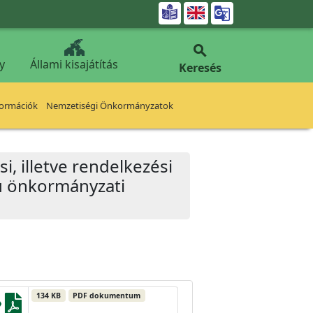


y
Állami kisajátítás
Keresés
formációk
Nemzetiségi Önkormányzatok
, illetve rendelkezési
mú önkormányzati
134 KB
PDF dokumentum