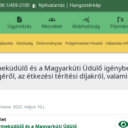
36 1/459-2100
Nyitvatartás
|
Hangostérkép




Ügyintézés
Részvétel
Átláthatóság
Pázmán
jlesztés
Közösség
Önkormányzat
Polgármesteri Hivatal
Választási in
eküdülő és a Magyarkúti Üdülő igénybe
ről, az étkezési térítési díjakról, valam
ehozva:
2022. május 10.
)
let
rmeküdülő és a Magyarkúti Üdülő