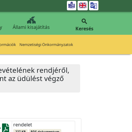


y
Állami kisajátítás
Keresés
formációk
Nemzetiségi Önkormányzatok
vételének rendjéről,
int az üdülést végző
rendelet
227 KB
PDF dokumentum