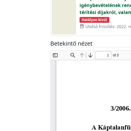
igénybevételének rend
térítési díjakról, val
Hatályon kívül
Utolsó frissítés: 2022. 
event_available
Betekintő nézet