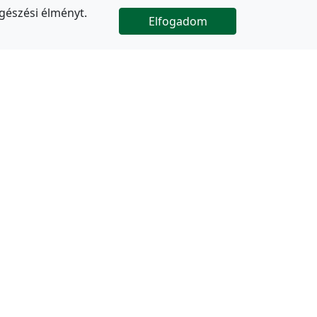
gészési élményt.
Elfogadom

Az oldal folytatódik