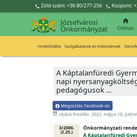
Ugrás a fő tartalomra
Zöld szám: +36 80/277-256
Központ: +



Józsefvárosi
Önkormányzat
Otthon
Hirdetőtábla
Szolgáltatások és intézmények
Városfe
A Káptalanfüredi Gyerm
napi nyersanyagköltségé
pedagógusok ...
Megosztás Facebook-on
event_available
Utolsó frissítés:
2022. május 10.
(Létr
Önkormányzati rende
3/2006.
(I.25.)
A Káptalanfüredi Gye