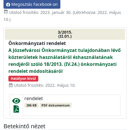
Megosztás Facebook-on
event_available
Utolsó frissítés:
2023. január 30.
(Létrehozva:
2022. május
10.
)
3/2015.
(II.01.)
Önkormányzati rendelet
A Józsefvárosi Önkormányzat tulajdonában lévő
közterületek használatáról éshasználatának
rendjéről szóló 18/2013. (IV.24.) önkormányzati
rendelet módosításáról
Hatályon kívül
Utolsó frissítés: 2022. május 10.
event_available
rendelet
286 KB
PDF dokumentum
Betekintő nézet