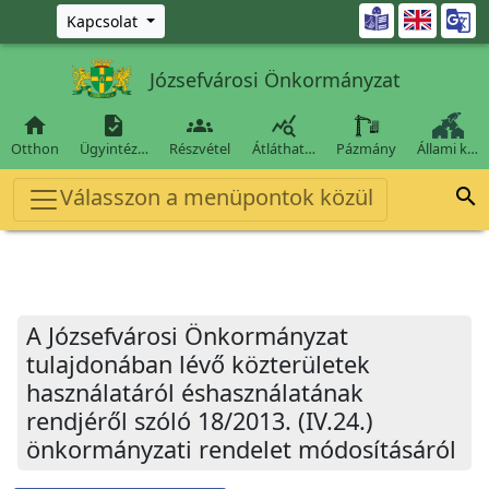
Ugrás a fő tartalomra

Kapcsolat
Józsefvárosi Önkormányzat




Otthon
Ügyintéz…
Részvétel
Átláthat…
Pázmány
Állami k…
Válasszon a menüpontok közül

A Józsefvárosi Önkormányzat
tulajdonában lévő közterületek
használatáról éshasználatának
rendjéről szóló 18/2013. (IV.24.)
önkormányzati rendelet módosításáról