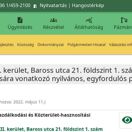
36 1/459-2100
Nyitvatartás
|
Hangostérkép




Ügyintézés
Részvétel
Átláthatóság
Pázmán
jlesztés
Közösség
Önkormányzat
Polgármesteri Hivatal
Választási in
 kerület, Baross utca 21. földszint 1. szá
ára vonatkozó nyilvános, egyfordulós pá
ehozva:
2022. május 11.
)
zdálkodási és Közterület-hasznosítási
II. kerület, Baross utca 21. földszint 1. szám