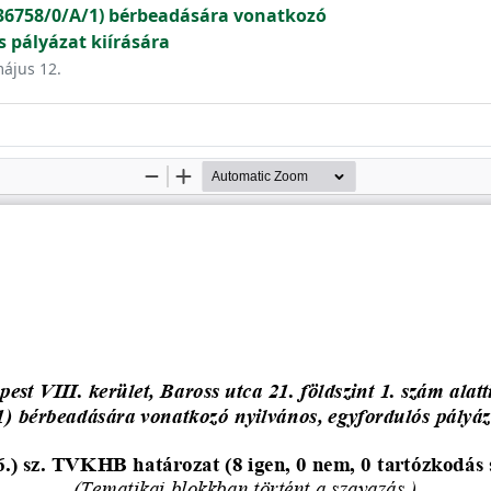
.: 36758/0/A/1) bérbeadására vonatkozó
s pályázat kiírására
május 12.