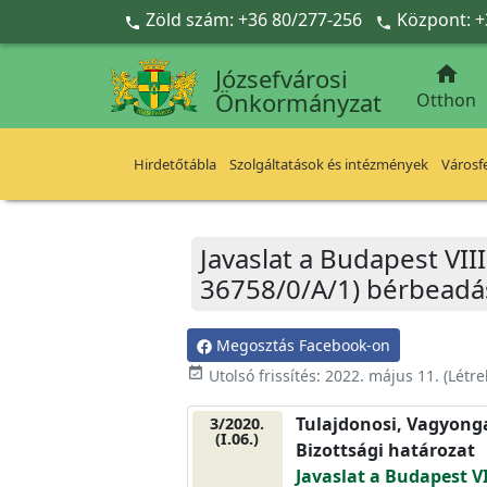
Ugrás a fő tartalomra
Zöld szám: +36 80/277-256
Központ: +



Józsefvárosi
Önkormányzat
Otthon
Hirdetőtábla
Szolgáltatások és intézmények
Városfe
Javaslat a Budapest VIII.
36758/0/A/1) bérbeadás
Megosztás Facebook-on
event_available
Utolsó frissítés:
2022. május 11.
(Létr
Tulajdonosi, Vagyonga
3/2020.
(I.06.)
Bizottsági határozat
Javaslat a Budapest VI