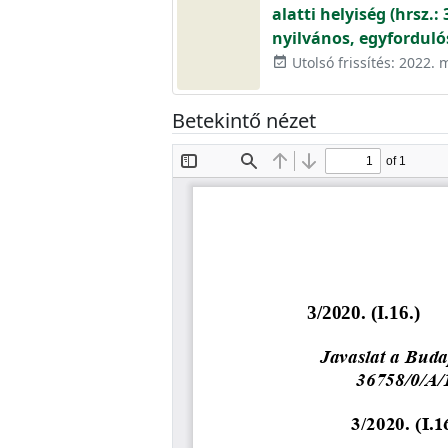
alatti helyiség (hrsz
nyilvános, egyforduló
Utolsó frissítés: 2022. 
event_available
Betekintő nézet