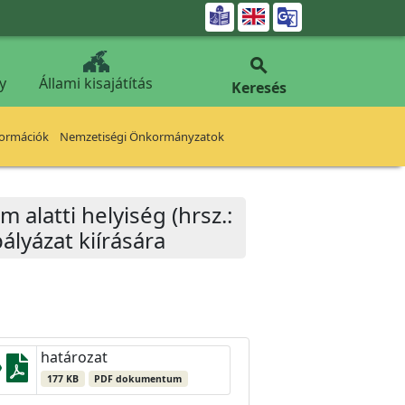


y
Állami kisajátítás
Keresés
formációk
Nemzetiségi Önkormányzatok
m alatti helyiség (hrsz.:
lyázat kiírására
határozat
177 KB
PDF dokumentum