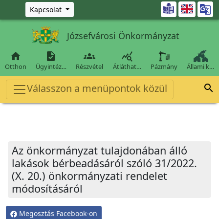
Ugrás a fő tartalomra

Kapcsolat
Józsefvárosi Önkormányzat




Otthon
Ügyintéz…
Részvétel
Átláthat…
Pázmány
Állami k…
Válasszon a menüpontok közül

Az önkormányzat tulajdonában álló
lakások bérbeadásáról szóló 31/2022.
(X. 20.) önkormányzati rendelet
módosításáról
Megosztás Facebook-on