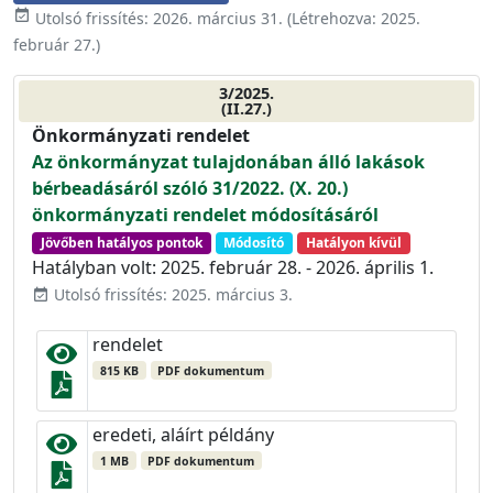
event_available
Utolsó frissítés:
2026. március 31.
(Létrehozva:
2025.
február 27.
)
3/2025.
(II.27.)
Önkormányzati rendelet
Az önkormányzat tulajdonában álló lakások
bérbeadásáról szóló 31/2022. (X. 20.)
önkormányzati rendelet módosításáról
Jövőben hatályos pontok
Módosító
Hatályon kívül
Hatályban volt: 2025. február 28. - 2026. április 1.
Utolsó frissítés: 2025. március 3.
event_available
rendelet
815 KB
PDF dokumentum
eredeti, aláírt példány
1 MB
PDF dokumentum