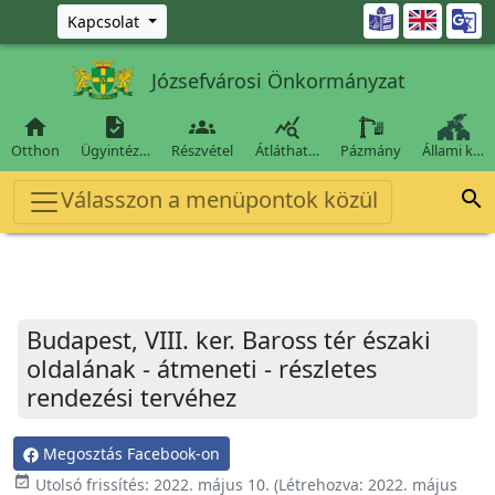
Ugrás a fő tartalomra

Kapcsolat
Józsefvárosi Önkormányzat




Otthon
Ügyintéz…
Részvétel
Átláthat…
Pázmány
Állami k…
Válasszon a menüpontok közül

Budapest, VIII. ker. Baross tér északi
oldalának - átmeneti - részletes
rendezési tervéhez
Megosztás Facebook-on
event_available
Utolsó frissítés:
2022. május 10.
(Létrehozva:
2022. május