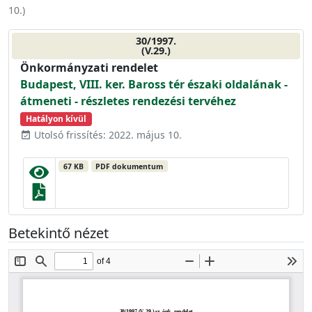
10.
)
30/1997.
(V.29.)
Önkormányzati rendelet
Budapest, VIII. ker. Baross tér északi oldalának -
átmeneti - részletes rendezési tervéhez
Hatályon kívül
Utolsó frissítés: 2022. május 10.
event_available
67 KB
PDF dokumentum
Betekintő nézet