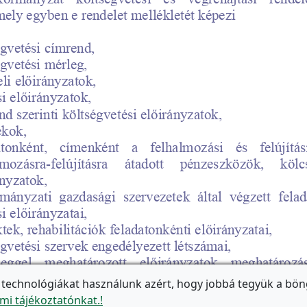
 technológiákat használunk azért, hogy jobbá tegyük a bön
mi tájékoztatónkat.!