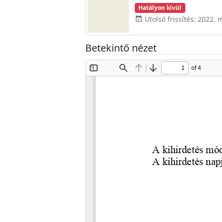
Hatályon kívül
Utolsó frissítés: 2022. 
event_available
Betekintő nézet