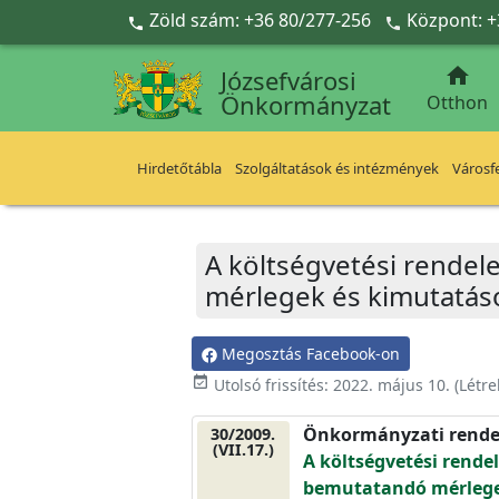
Ugrás a fő tartalomra
Zöld szám: +36 80/277-256
Központ: +



Józsefvárosi
Önkormányzat
Otthon
Hirdetőtábla
Szolgáltatások és intézmények
Városfe
A költségvetési rendel
mérlegek és kimutatáso
Megosztás Facebook-on
event_available
Utolsó frissítés:
2022. május 10.
(Létr
Önkormányzati rende
30/2009.
(VII.17.)
A költségvetési rende
bemutatandó mérlegek