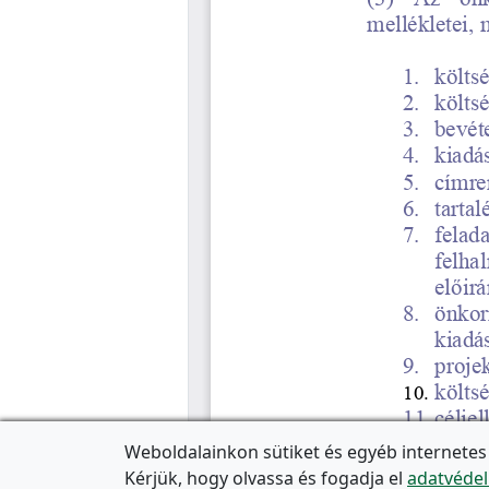
Weboldalainkon sütiket és egyéb internetes
Kérjük, hogy olvassa és fogadja el
adatvédel