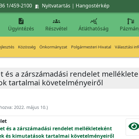
36 1/459-2100
Nyitvatartás
|
Hangostérkép




Ügyintézés
Részvétel
Átláthatóság
Pázmán
jlesztés
Közösség
Önkormányzat
Polgármesteri Hivatal
Választási in
et és a zárszámadási rendelet mellékle
k tartalmai követelményeiről
ehozva:
2022. május 10.
)
let
let és a zárszámadási rendelet mellékleteként
 és kimutatások tartalmai követelményeiről