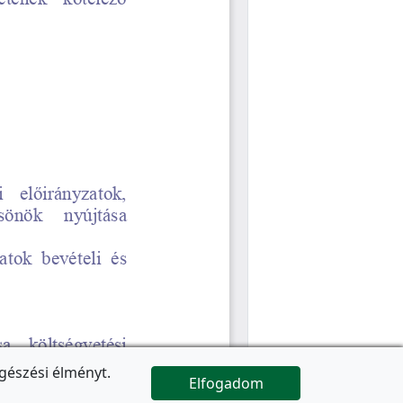
gészési élményt.
Elfogadom

Az oldal folytatódik