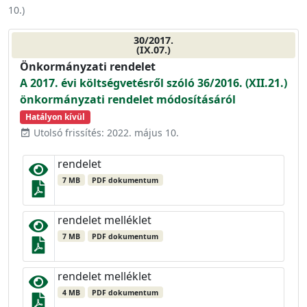
10.
)
30/2017.
(IX.07.)
Önkormányzati rendelet
A 2017. évi költségvetésről szóló 36/2016. (XII.21.)
önkormányzati rendelet módosításáról
Hatályon kívül
Utolsó frissítés: 2022. május 10.
event_available
rendelet
7 MB
PDF dokumentum
rendelet melléklet
7 MB
PDF dokumentum
rendelet melléklet
4 MB
PDF dokumentum