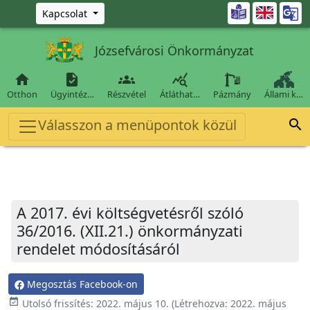
Ugrás a fő tartalomra

Kapcsolat
Józsefvárosi Önkormányzat




Otthon
Ügyintéz…
Részvétel
Átláthat…
Pázmány
Állami k…
Válasszon a menüpontok közül

A 2017. évi költségvetésről szóló
36/2016. (XII.21.) önkormányzati
rendelet módosításáról
Megosztás Facebook-on
event_available
Utolsó frissítés:
2022. május 10.
(Létrehozva:
2022. május