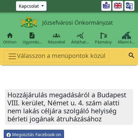
Ugrás a fő tartalomra

Kapcsolat
Józsefvárosi Önkormányzat




Otthon
Ügyintéz…
Részvétel
Átláthat…
Pázmány
Állami k…
Válasszon a menüpontok közül

Hozzájárulás megadásáról a Budapest
VIII. kerület, Német u. 4. szám alatti
nem lakás céljára szolgáló helyiség
bérleti jogának átruházásához
Megosztás Facebook-on