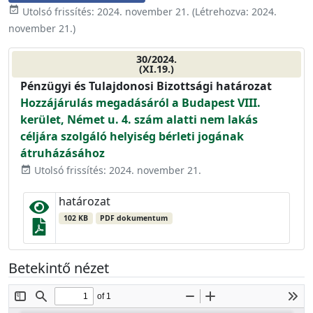
event_available
Utolsó frissítés:
2024. november 21.
(Létrehozva:
2024.
november 21.
)
30/2024.
(XI.19.)
Pénzügyi és Tulajdonosi Bizottsági határozat
Hozzájárulás megadásáról a Budapest VIII.
kerület, Német u. 4. szám alatti nem lakás
céljára szolgáló helyiség bérleti jogának
átruházásához
Utolsó frissítés: 2024. november 21.
event_available
határozat
102 KB
PDF dokumentum
Betekintő nézet