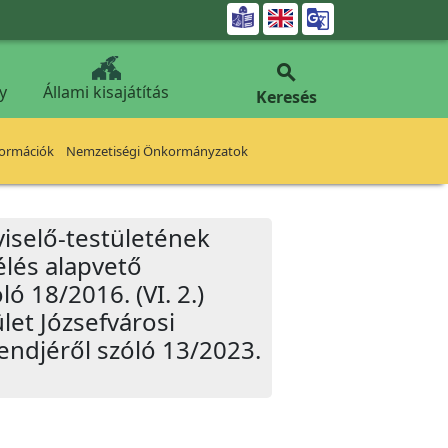


y
Állami kisajátítás
Keresés
formációk
Nemzetiségi Önkormányzatok
iselő-testületének
élés alapvető
ó 18/2016. (VI. 2.)
let Józsefvárosi
ndjéről szóló 13/2023.