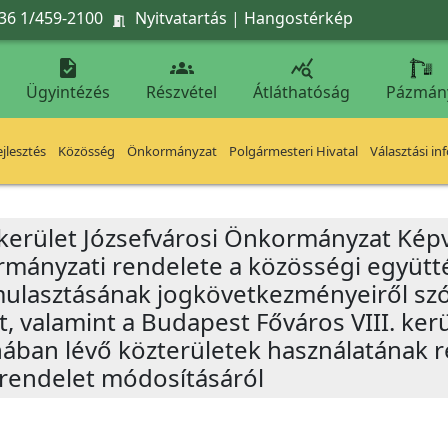
36 1/459-2100
Nyitvatartás
|
Hangostérkép




Ügyintézés
Részvétel
Átláthatóság
Pázmán
jlesztés
Közösség
Önkormányzat
Polgármesteri Hivatal
Választási in
 kerület Józsefvárosi Önkormányzat Képv
ormányzati rendelete a közösségi együtt
mulasztásának jogkövetkezményeiről szól
 valamint a Budapest Főváros VIII. kerü
ban lévő közterületek használatának re
 rendelet módosításáról