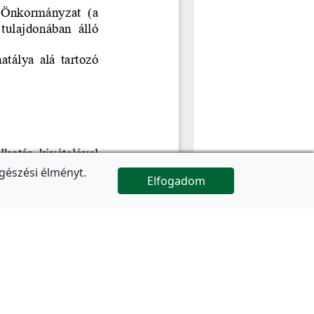
gészési élményt.
Elfogadom

Az oldal folytatódik