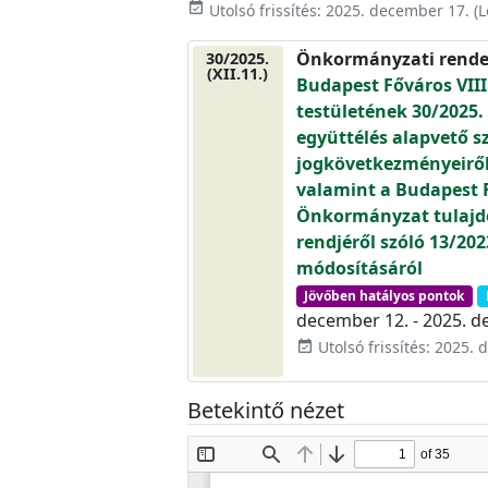
event_available
Utolsó frissítés:
2025. december 17.
(L
Önkormányzati rende
30/2025.
(XII.11.)
Budapest Főváros VIII
testületének 30/2025. 
együttélés alapvető s
jogkövetkezményeiről 
valamint a Budapest Fő
Önkormányzat tulajd
rendjéről szóló 13/202
módosításáról
Jövőben hatályos pontok
december 12. - 2025. d
Utolsó frissítés: 2025.
event_available
Betekintő nézet