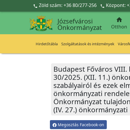
Ugrás a fő tartalomra
Zöld szám: +36 80/277-256
Központ: +



Józsefvárosi
Önkormányzat
Otthon
Hirdetőtábla
Szolgáltatások és intézmények
Városfe
Budapest Főváros VIII.
30/2025. (XII. 11.) önk
szabályairól és ezek el
önkormányzati rendelet,
Önkormányzat tulajdoná
(IV. 27.) önkormányzati
Megosztás Facebook-on