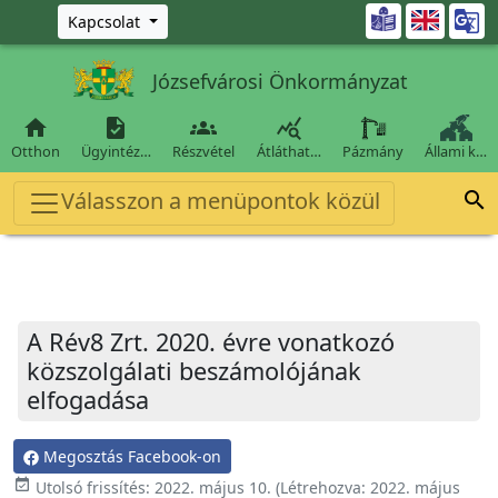
Ugrás a fő tartalomra

Kapcsolat
Józsefvárosi Önkormányzat




Otthon
Ügyintéz…
Részvétel
Átláthat…
Pázmány
Állami k…
Válasszon a menüpontok közül

A Rév8 Zrt. 2020. évre vonatkozó
közszolgálati beszámolójának
elfogadása
Megosztás Facebook-on
event_available
Utolsó frissítés:
2022. május 10.
(Létrehozva:
2022. május