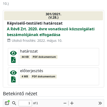
10.
)
301/2021.
(V.28.)
Képviselő-testületi határozat
A Rév8 Zrt. 2020. évre vonatkozó közszolgálati
beszámolójának elfogadása
Utolsó frissítés: 2022. május 10.
event_available
határozat
44 KB
PDF dokumentum
előterjesztés
4 MB
PDF dokumentum
Betekintő nézet