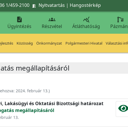
36 1/459-2100
Nyitvatartás
|
Hangostérkép




Ügyintézés
Részvétel
Átláthatóság
Pázmán
jlesztés
Közösség
Önkormányzat
Polgármesteri Hivatal
Választási in
atás megállapításáról
rehozva:
2024. február 13.
)
yi, Lakásügyi és Oktatási Bizottsági határozat
ogatás megállapításáról
február 13.