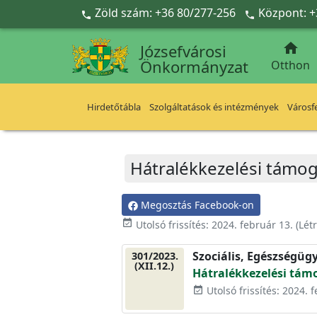
Ugrás a fő tartalomra
Zöld szám: +36 80/277-256
Központ: +



Józsefvárosi
Önkormányzat
Otthon
Hirdetőtábla
Szolgáltatások és intézmények
Városfe
Hátralékkezelési támog
Megosztás Facebook-on
event_available
Utolsó frissítés:
2024. február 13.
(Lét
Szociális, Egészségüg
301/2023.
(XII.12.)
Hátralékkezelési tám
Utolsó frissítés: 2024. 
event_available