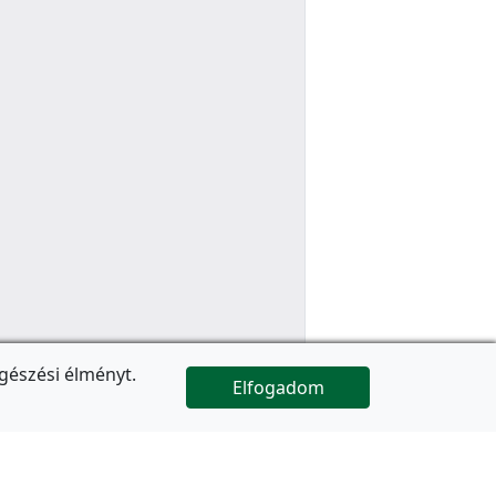
gészési élményt.
Elfogadom

Az oldal folytatódik