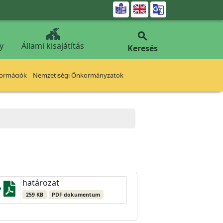


y
Állami kisajátítás
Keresés
formációk
Nemzetiségi Önkormányzatok
határozat
259 KB
PDF dokumentum