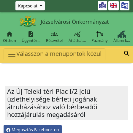
Ugrás a fő tartalomra

Kapcsolat
Józsefvárosi Önkormányzat




Otthon
Ügyintéz…
Részvétel
Átláthat…
Pázmány
Állami k…
Válasszon a menüpontok közül

Az Új Teleki téri Piac I/2 jelű
üzlethelyisége bérleti jogának
átruházásához való bérbeadói
hozzájárulás megadásáról
Megosztás Facebook-on