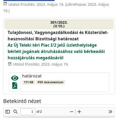
event_available
Utolsó frissítés:
2023. május 19.
(Létrehozva:
2023. május
19.
)
301/2023.
(V.10.)
Tulajdonosi, Vagyongazdálkodási és Közterület-
hasznosítási Bizottsági határozat
Az Új Teleki téri Piac I/2 jelű üzlethelyisége
bérleti jogának átruházásához való bérbeadói
hozzájárulás megadásáról
Utolsó frissítés: 2023. május 19.
event_available
határozat
171 KB
PDF dokumentum
Betekintő nézet