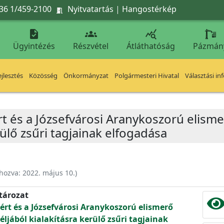
36 1/459-2100
Nyitvatartás
|
Hangostérkép




Ügyintézés
Részvétel
Átláthatóság
Pázmán
jlesztés
Közösség
Önkormányzat
Polgármesteri Hivatal
Választási in
ért és a Józsefvárosi Aranykoszorú elism
rülő zsűri tagjainak elfogadása
ehozva:
2022. május 10.
)
atározat
áért és a Józsefvárosi Aranykoszorú elismerő
ljából kialakításra kerülő zsűri tagjainak