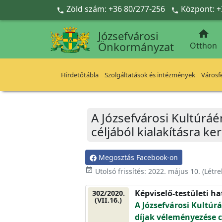
Ugrás a fő tartalomra
Zöld szám: +36 80/277-256
Központ: +



Józsefvárosi
Önkormányzat
Otthon
Hirdetőtábla
Szolgáltatások és intézmények
Városfe
A Józsefvárosi Kultúrá
céljából kialakításra ke
Megosztás Facebook-on
event_available
Utolsó frissítés:
2022. május 10.
(Létr
Képviselő-testületi h
302/2020.
(VII.16.)
A Józsefvárosi Kultúr
díjak véleményezése cé