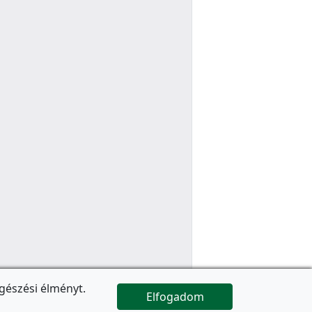
gészési élményt.
Elfogadom

Az oldal folytatódik