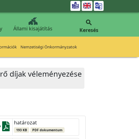


y
Állami kisajátítás
Keresés
formációk
Nemzetiségi Önkormányzatok
erő díjak véleményezése
határozat
193 KB
PDF dokumentum