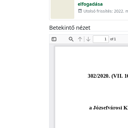
elfogadása
Utolsó frissítés: 2022. 
event_available
Betekintő nézet