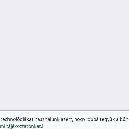
 technológiákat használunk azért, hogy jobbá tegyük a bön
mi tájékoztatónkat.!