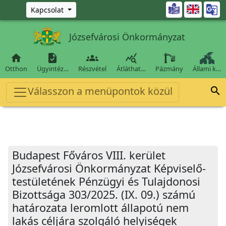
Ugrás a fő tartalomra

Kapcsolat
Józsefvárosi Önkormányzat




Otthon
Ügyintéz…
Részvétel
Átláthat…
Pázmány
Állami k…
Válasszon a menüpontok közül

Budapest Főváros VIII. kerület
Józsefvárosi Önkormányzat Képviselő-
testületének Pénzügyi és Tulajdonosi
Bizottsága 303/2025. (IX. 09.) számú
határozata leromlott állapotú nem
lakás céljára szolgáló helyiségek