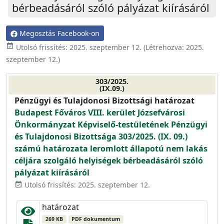
bérbeadásáról szóló pályázat kiírásáról
Megosztás Facebook-on
event_available
Utolsó frissítés:
2025. szeptember 12.
(Létrehozva:
2025.
szeptember 12.
)
303/2025.
(IX.09.)
Pénzügyi és Tulajdonosi Bizottsági határozat
Budapest Főváros VIII. kerület Józsefvárosi
Önkormányzat Képviselő-testületének Pénzügyi
és Tulajdonosi Bizottsága 303/2025. (IX. 09.)
számú határozata leromlott állapotú nem lakás
céljára szolgáló helyiségek bérbeadásáról szóló
pályázat kiírásáról
Utolsó frissítés: 2025. szeptember 12.
event_available
határozat
269 KB
PDF dokumentum