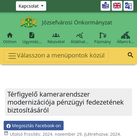
Ugrás a fő tartalomra

Kapcsolat
Józsefvárosi Önkormányzat




Otthon
Ügyintéz…
Részvétel
Átláthat…
Pázmány
Állami k…
Válasszon a menüpontok közül

Térfigyelő kamerarendszer
modernizációja pénzügyi fedezetének
biztosításáról
Megosztás Facebook-on
event_available
Utolsó frissítés:
2024. november 29.
(Létrehozva:
2024.