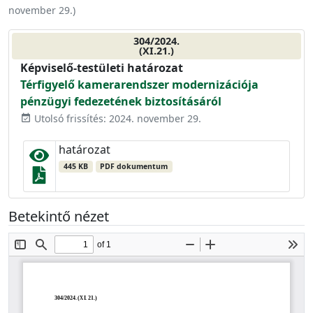
november 29.
)
304/2024.
(XI.21.)
Képviselő-testületi határozat
Térfigyelő kamerarendszer modernizációja
pénzügyi fedezetének biztosításáról
Utolsó frissítés: 2024. november 29.
event_available
határozat
445 KB
PDF dokumentum
Betekintő nézet