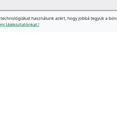
 technológiákat használunk azért, hogy jobbá tegyük a bön
mi tájékoztatónkat.!