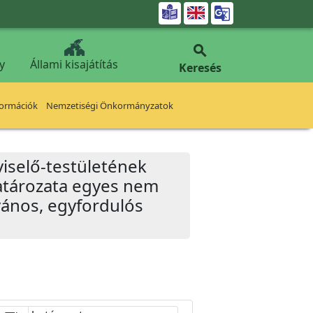


y
Állami kisajátítás
Keresés
formációk
Nemzetiségi Önkormányzatok
iselő-testületének
határozata egyes nem
vános, egyfordulós