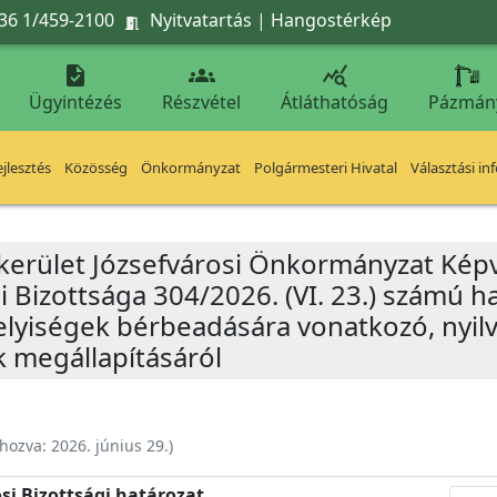
36 1/459-2100
Nyitvatartás
|
Hangostérkép




Ügyintézés
Részvétel
Átláthatóság
Pázmán
jlesztés
Közösség
Önkormányzat
Polgármesteri Hivatal
Választási in
 kerület Józsefvárosi Önkormányzat Képv
i Bizottsága 304/2026. (VI. 23.) számú 
helyiségek bérbeadására vonatkozó, nyil
 megállapításáról
ehozva:
2026. június 29.
)
si Bizottsági határozat