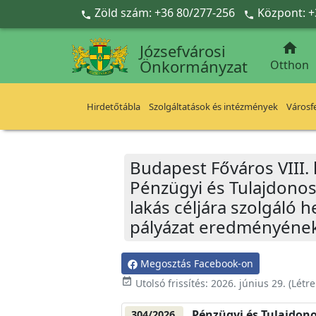
Ugrás a fő tartalomra
Zöld szám: +36 80/277-256
Központ: +



Józsefvárosi
Önkormányzat
Otthon
Hirdetőtábla
Szolgáltatások és intézmények
Városfe
Budapest Főváros VIII.
Pénzügyi és Tulajdonos
lakás céljára szolgáló 
pályázat eredményének
Megosztás Facebook-on
event_available
Utolsó frissítés:
2026. június 29.
(Létr
Pénzügyi és Tulajdono
304/2026.