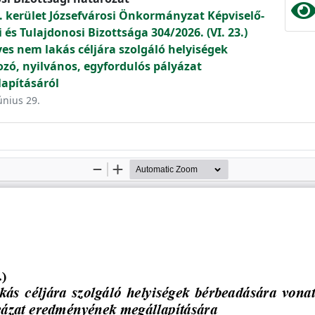
. kerület Józsefvárosi Önkormányzat Képviselő-
és Tulajdonosi Bizottsága 304/2026. (VI. 23.)
s nem lakás céljára szolgáló helyiségek
zó, nyilvános, egyfordulós pályázat
apításáról
únius 29.