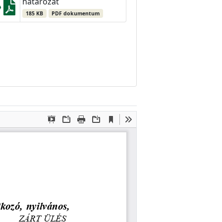
határozat
185 KB
PDF dokumentum