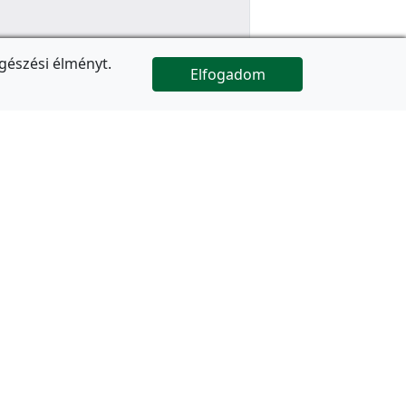
gészési élményt.
Elfogadom

Az oldal folytatódik