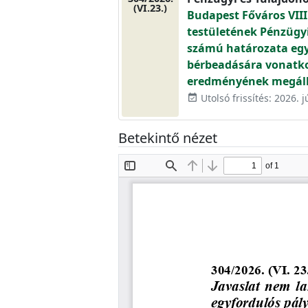
(VI.23.)
Budapest Főváros VIII
testületének Pénzügyi 
számú határozata egye
bérbeadására vonatko
eredményének megáll
Utolsó frissítés: 2026. j
event_available
Betekintő nézet