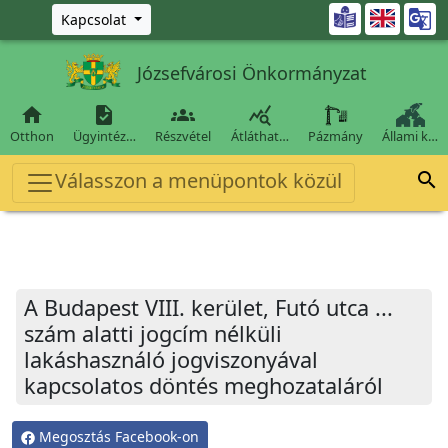
Ugrás a fő tartalomra

Kapcsolat
Józsefvárosi Önkormányzat




Otthon
Ügyintéz…
Részvétel
Átláthat…
Pázmány
Állami k…
Válasszon a menüpontok közül

A Budapest VIII. kerület, Futó utca ...
szám alatti jogcím nélküli
lakáshasználó jogviszonyával
kapcsolatos döntés meghozataláról
Megosztás Facebook-on