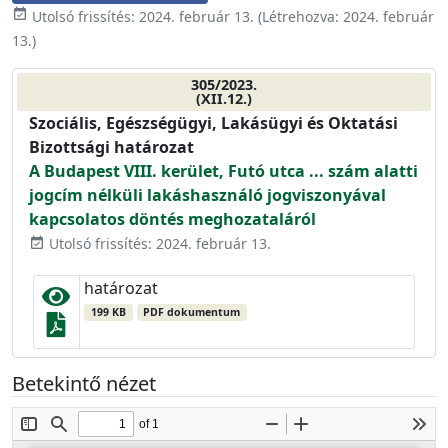
event_available
Utolsó frissítés:
2024. február 13.
(Létrehozva:
2024. február
13.
)
305/2023.
(XII.12.)
Szociális, Egészségügyi, Lakásügyi és Oktatási
Bizottsági határozat
A Budapest VIII. kerület, Futó utca ... szám alatti
jogcím nélküli lakáshasználó jogviszonyával
kapcsolatos döntés meghozataláról
Utolsó frissítés: 2024. február 13.
event_available
határozat
199 KB
PDF dokumentum
Betekintő nézet