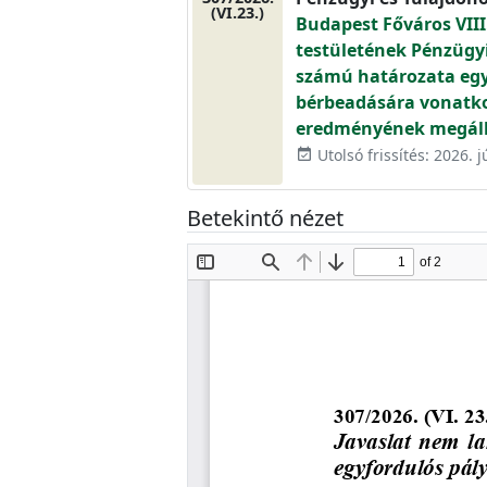
(VI.23.)
Budapest Főváros VIII
testületének Pénzügyi 
számú határozata egye
bérbeadására vonatko
eredményének megáll
Utolsó frissítés: 2026. j
event_available
Betekintő nézet