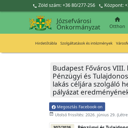
Ugrás a fő tartalomra
Zöld szám: +36 80/277-256
Központ: +



Józsefvárosi
Önkormányzat
Otthon
Hirdetőtábla
Szolgáltatások és intézmények
Városfe
Budapest Főváros VIII.
Pénzügyi és Tulajdonos
lakás céljára szolgáló 
pályázat eredményének
Megosztás Facebook-on
event_available
Utolsó frissítés:
2026. június 29.
(Létr
Pénzügyi és Tulajdono
307/2026.