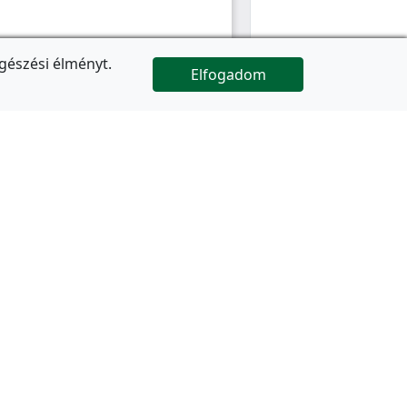
gészési élményt.
Elfogadom

Az oldal folytatódik