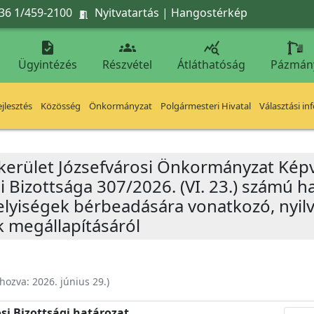
36 1/459-2100
Nyitvatartás
|
Hangostérkép




Ügyintézés
Részvétel
Átláthatóság
Pázmán
jlesztés
Közösség
Önkormányzat
Polgármesteri Hivatal
Választási in
 kerület Józsefvárosi Önkormányzat Képv
i Bizottsága 307/2026. (VI. 23.) számú 
helyiségek bérbeadására vonatkozó, nyil
 megállapításáról
ehozva:
2026. június 29.
)
si Bizottsági határozat