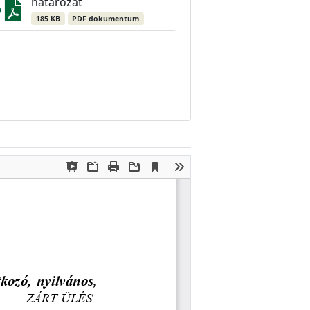
határozat
185 KB
PDF dokumentum