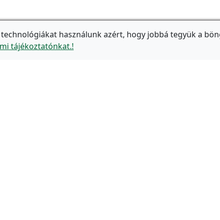
 technológiákat használunk azért, hogy jobbá tegyük a bön
mi tájékoztatónkat.!