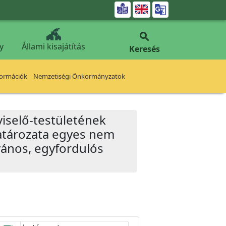


y
Állami kisajátítás
Keresés
formációk
Nemzetiségi Önkormányzatok
iselő-testületének
határozata egyes nem
vános, egyfordulós