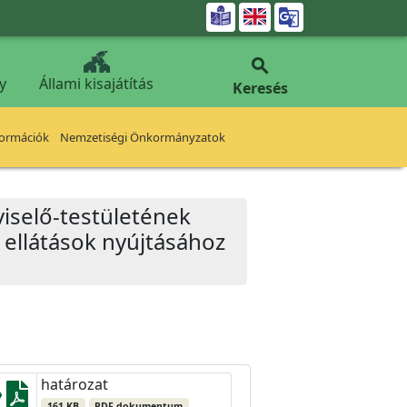


y
Állami kisajátítás
Keresés
formációk
Nemzetiségi Önkormányzatok
iselő-testületének
i ellátások nyújtásához
határozat
161 KB
PDF dokumentum