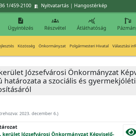
36 1/459-2100
Nyitvatartás
|
Hangostérkép




Ügyintézés
Részvétel
Átláthatóság
Pázmán
jlesztés
Közösség
Önkormányzat
Polgármesteri Hivatal
Választási in
 kerület Józsefvárosi Önkormányzat Képv
ú határozata a szociális és gyermekjólét
sításáról
trehozva:
2023. december 6.
)
atározat
. kerület Józsefvárosi Önkormányzat Képviselő-