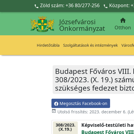
Ugrás a fő tartalomra
Zöld szám: +36 80/277-256
Központ: +



Józsefvárosi
Önkormányzat
Otthon
Hirdetőtábla
Szolgáltatások és intézmények
Városfe
Budapest Főváros VIII.
308/2023. (X. 19.) szám
szükséges fedezet bizto
Megosztás Facebook-on
event_available
Utolsó frissítés:
2023. december 6.
(Lé
Képviselő-testületi h
308/2023.
(X.19.)
Budapest Főváros VIII