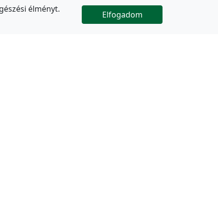
gészési élményt.
Elfogadom

Az oldal folytatódik