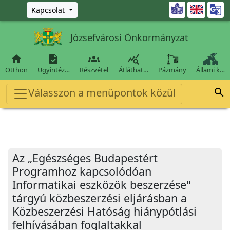
Ugrás a fő tartalomra

Kapcsolat
Józsefvárosi Önkormányzat




Otthon
Ügyintéz…
Részvétel
Átláthat…
Pázmány
Állami k…
Válasszon a menüpontok közül

Az „Egészséges Budapestért
Programhoz kapcsolódóan
Informatikai eszközök beszerzése"
tárgyú közbeszerzési eljárásban a
Közbeszerzési Hatóság hiánypótlási
felhívásában foglaltakkal