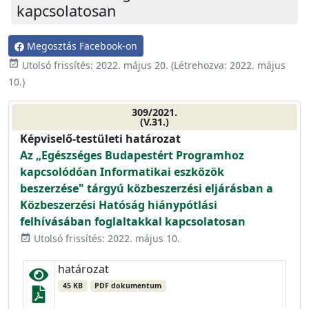
kapcsolatosan
Megosztás Facebook-on
event_available
Utolsó frissítés:
2022. május 20.
(Létrehozva:
2022. május
10.
)
309/2021.
(V.31.)
Képviselő-testületi határozat
Az „Egészséges Budapestért Programhoz
kapcsolódóan Informatikai eszközök
beszerzése" tárgyú közbeszerzési eljárásban a
Közbeszerzési Hatóság hiánypótlási
felhívásában foglaltakkal kapcsolatosan
Utolsó frissítés: 2022. május 10.
event_available
határozat
45 KB
PDF dokumentum