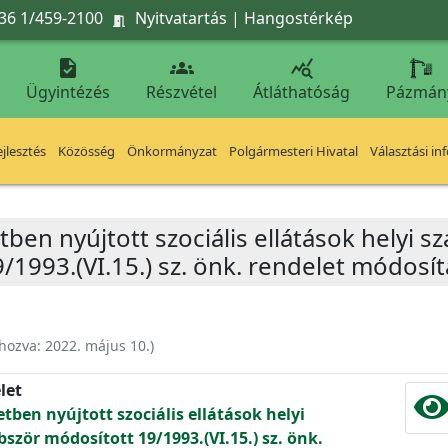
36 1/459-2100
Nyitvatartás
|
Hangostérkép




Ügyintézés
Részvétel
Átláthatóság
Pázmán
jlesztés
Közösség
Önkormányzat
Polgármesteri Hivatal
Választási in
en nyújtott szociális ellátások helyi sz
1993.(VI.15.) sz. önk. rendelet módosít
ehozva:
2022. május 10.
)
let
ben nyújtott szociális ellátások helyi
bször módosított 19/1993.(VI.15.) sz. önk.