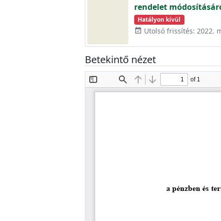
rendelet módosításár
Hatályon kívül
Utolsó frissítés: 2022. 
event_available
Betekintő nézet