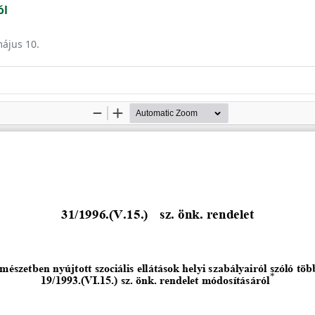
ól
május 10.