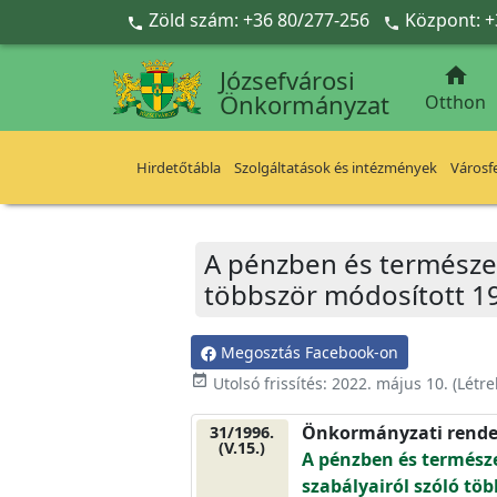
Ugrás a fő tartalomra
Zöld szám: +36 80/277-256
Központ: +



Józsefvárosi
Önkormányzat
Otthon
Hirdetőtábla
Szolgáltatások és intézmények
Városfe
A pénzben és természetb
többször módosított 19/
Megosztás Facebook-on
event_available
Utolsó frissítés:
2022. május 10.
(Létr
Önkormányzati rende
31/1996.
(V.15.)
A pénzben és természet
szabályairól szóló töb