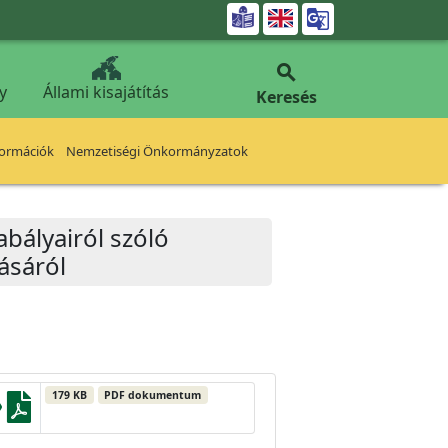


y
Állami kisajátítás
Keresés
formációk
Nemzetiségi Önkormányzatok
abályairól szóló
ásáról
179 KB
PDF dokumentum