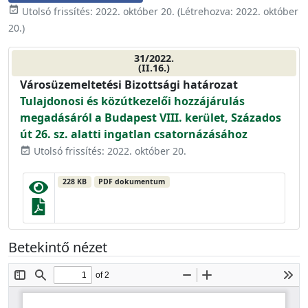
event_available
Utolsó frissítés:
2022. október 20.
(Létrehozva:
2022. október
20.
)
31/2022.
(II.16.)
Városüzemeltetési Bizottsági határozat
Tulajdonosi és közútkezelői hozzájárulás
megadásáról a Budapest VIII. kerület, Százados
út 26. sz. alatti ingatlan csatornázásához
Utolsó frissítés: 2022. október 20.
event_available
228 KB
PDF dokumentum
Betekintő nézet