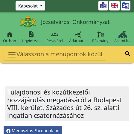
Ugrás a fő tartalomra

Kapcsolat
Józsefvárosi Önkormányzat




Otthon
Ügyintéz…
Részvétel
Átláthat…
Pázmány
Állami k…
Válasszon a menüpontok közül

Tulajdonosi és közútkezelői
hozzájárulás megadásáról a Budapest
VIII. kerület, Százados út 26. sz. alatti
ingatlan csatornázásához
Megosztás Facebook-on