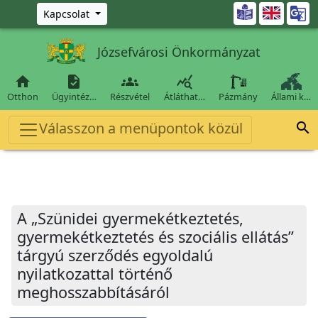
Ugrás a fő tartalomra

Kapcsolat
Józsefvárosi Önkormányzat




Otthon
Ügyintéz…
Részvétel
Átláthat…
Pázmány
Állami k…
Válasszon a menüpontok közül

A „Szünidei gyermekétkeztetés,
gyermekétkeztetés és szociális ellátás”
tárgyú szerződés egyoldalú
nyilatkozattal történő
meghosszabbításáról