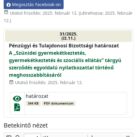
Megosztás Facebook-on
event_available
Utolsó frissítés:
2025. február 12.
(Létrehozva:
2025. február
12.
)
31/2025.
(II.11.)
Pénzügyi és Tulajdonosi Bizottsági határozat
A „Szünidei gyermekétkeztetés,
gyermekétkeztetés és szociális ellátás” tárgyú
szerződés egyoldalú nyilatkozattal történő
meghosszabbításáról
Utolsó frissítés: 2025. február 12.
event_available
határozat
344 KB
PDF dokumentum
Betekintő nézet