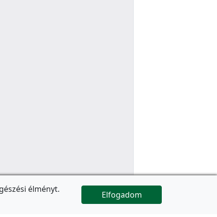
gészési élményt.
Elfogadom

Az oldal folytatódik