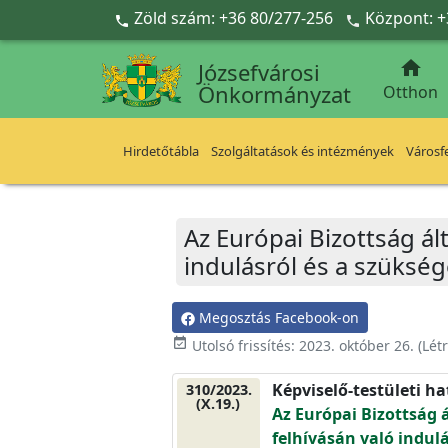
Ugrás a fő tartalomra
Zöld szám: +36 80/277-256
Központ: +



Józsefvárosi
Önkormányzat
Otthon
Hirdetőtábla
Szolgáltatások és intézmények
Városfe
Az Európai Bizottság ál
indulásról és a szükség
Megosztás Facebook-on
event_available
Utolsó frissítés:
2023. október 26.
(Lét
Képviselő-testületi h
310/2023.
(X.19.)
Az Európai Bizottság 
felhívásán való indulá