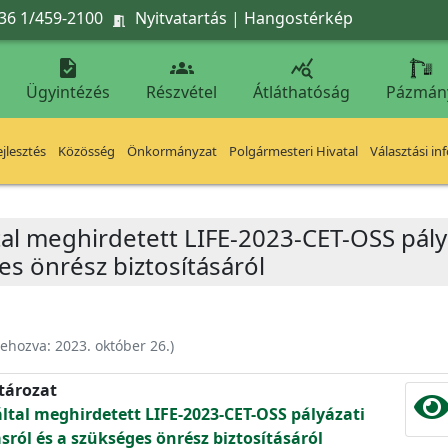
36 1/459-2100
Nyitvatartás
|
Hangostérkép




Ügyintézés
Részvétel
Átláthatóság
Pázmán
jlesztés
Közösség
Önkormányzat
Polgármesteri Hivatal
Választási in
tal meghirdetett LIFE-2023-CET-OSS pályá
es önrész biztosításáról
rehozva:
2023. október 26.
)
atározat
által meghirdetett LIFE-2023-CET-OSS pályázati
sról és a szükséges önrész biztosításáról