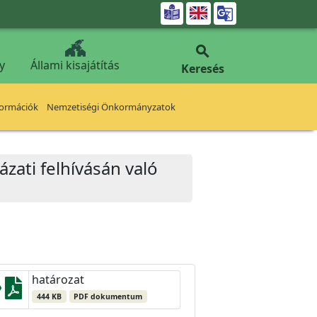


y
Állami kisajátítás
Keresés
formációk
Nemzetiségi Önkormányzatok
zati felhívásán való
határozat
444 KB
PDF dokumentum