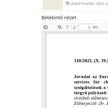
Utolsó frissítés: 2023. 
event_available
Betekintő nézet