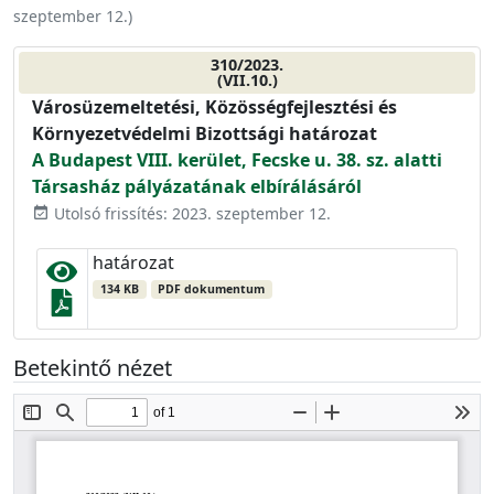
szeptember 12.
)
310/2023.
(VII.10.)
Városüzemeltetési, Közösségfejlesztési és
Környezetvédelmi Bizottsági határozat
A Budapest VIII. kerület, Fecske u. 38. sz. alatti
Társasház pályázatának elbírálásáról
Utolsó frissítés: 2023. szeptember 12.
event_available
határozat
134 KB
PDF dokumentum
Betekintő nézet