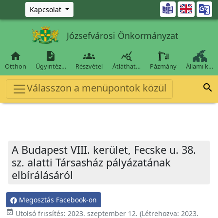
Ugrás a fő tartalomra

Kapcsolat
Józsefvárosi Önkormányzat




Otthon
Ügyintéz…
Részvétel
Átláthat…
Pázmány
Állami k…
Válasszon a menüpontok közül

A Budapest VIII. kerület, Fecske u. 38.
sz. alatti Társasház pályázatának
elbírálásáról
Megosztás Facebook-on
event_available
Utolsó frissítés:
2023. szeptember 12.
(Létrehozva:
2023.