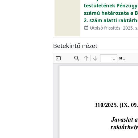
testületének Pénzügyi 
számú határozata a Bud
2. szám alatti raktárh
Utolsó frissítés: 2025.
event_available
Betekintő nézet