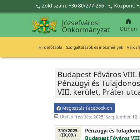
Ugrás a fő tartalomra
Zöld szám: +36 80/277-256
Központ: +



Józsefvárosi
Önkormányzat
Otthon
Hirdetőtábla
Szolgáltatások és intézmények
Városfe
Budapest Főváros VIII.
Pénzügyi és Tulajdonos
VIII. kerület, Práter ut
Megosztás Facebook-on
event_available
Utolsó frissítés:
2025. szeptember 12.
Pénzügyi és Tulajdono
310/2025.
(IX.09.)
Budapest Főváros VIII