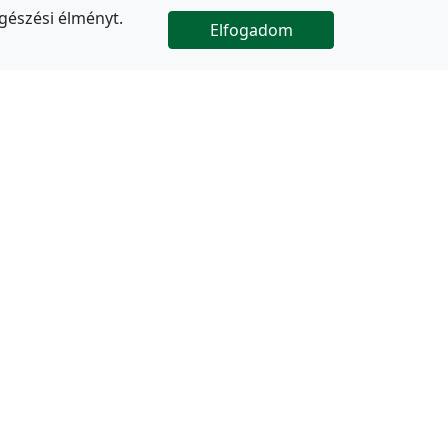
gészési élményt.
Elfogadom

Az oldal folytatódik