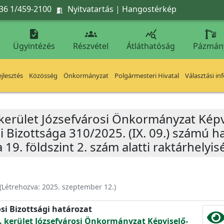
36 1/459-2100
Nyitvatartás
|
Hangostérkép




Ügyintézés
Részvétel
Átláthatóság
Pázmán
jlesztés
Közösség
Önkormányzat
Polgármesteri Hivatal
Választási in
 kerület Józsefvárosi Önkormányzat Képv
i Bizottsága 310/2025. (IX. 09.) számú 
ca 19. földszint 2. szám alatti raktárhelyi
(Létrehozva:
2025. szeptember 12.
)
si Bizottsági határozat
. kerület Józsefvárosi Önkormányzat Képviselő-