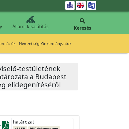


y
Állami kisajátítás
Keresés
formációk
Nemzetiségi Önkormányzatok
iselő-testületének
határozata a Budapest
ség elidegenítéséről
határozat
458 KB
PDF dokumentum