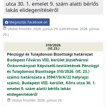
utca 30. 1. emelet 9. szám alatti bérlős
lakás elidegenítéséről
Megosztás Facebook-on
event_available
Utolsó frissítés:
2026. június 29.
(Létrehozva:
2026. június
29.
)
310/2026.
(VI.23.)
Pénzügyi és Tulajdonosi Bizottsági határozat
Budapest Főváros VIII. kerület Józsefvárosi
Önkormányzat Képviselő-testületének Pénzügyi
és Tulajdonosi Bizottsága 310/2026. (VI. 23.)
számú határozata a 35947/0/A/22 helyrajzi
számú, Budapest VIII. kerület, Kőris utca 30. 1.
emelet 9. szám alatti bérlős lakás
elidegenítéséről
Utolsó frissítés: 2026. június 29.
event_available