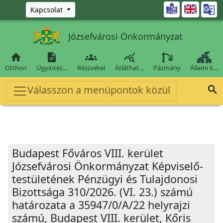
Ugrás a fő tartalomra

Kapcsolat
Józsefvárosi Önkormányzat




Otthon
Ügyintéz…
Részvétel
Átláthat…
Pázmány
Állami k…
Válasszon a menüpontok közül

Budapest Főváros VIII. kerület
Józsefvárosi Önkormányzat Képviselő-
testületének Pénzügyi és Tulajdonosi
Bizottsága 310/2026. (VI. 23.) számú
határozata a 35947/0/A/22 helyrajzi
számú, Budapest VIII. kerület, Kőris