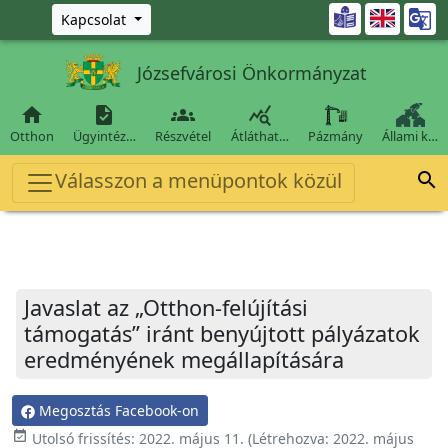
Ugrás a fő tartalomra

Kapcsolat
Józsefvárosi Önkormányzat




Otthon
Ügyintéz…
Részvétel
Átláthat…
Pázmány
Állami k…
Válasszon a menüpontok közül

Javaslat az „Otthon-felújítási
támogatás” iránt benyújtott pályázatok
eredményének megállapítására
Megosztás Facebook-on
event_available
Utolsó frissítés:
2022. május 11.
(Létrehozva:
2022. május