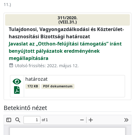
11.
)
311/2020.
(VIII.31.)
Tulajdonosi, Vagyongazdálkodási és Közterület-
hasznosítási Bizottsági határozat
Javaslat az „Otthon-felújítási támogatás” iránt
benyújtott pályázatok eredményének
megállapítására
Utolsó frissítés: 2022. május 12.
event_available
határozat
172 KB
PDF dokumentum
Betekintő nézet