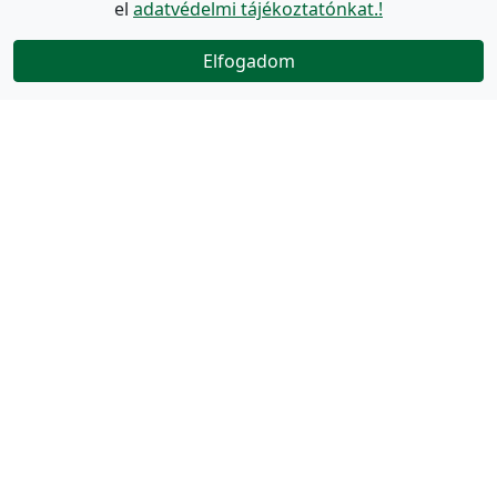
el
adatvédelmi tájékoztatónkat.!
Elfogadom
