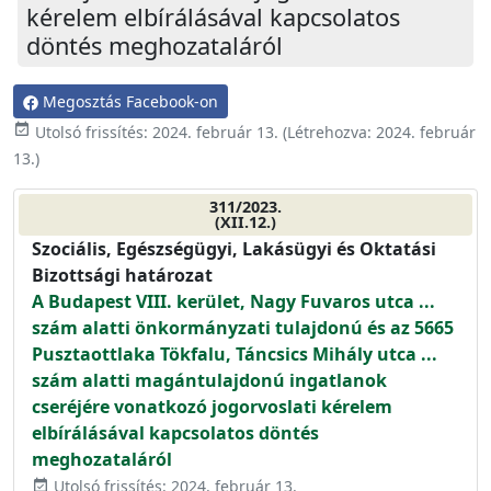
kérelem elbírálásával kapcsolatos
döntés meghozataláról
Megosztás Facebook-on
event_available
Utolsó frissítés:
2024. február 13.
(Létrehozva:
2024. február
13.
)
311/2023.
(XII.12.)
Szociális, Egészségügyi, Lakásügyi és Oktatási
Bizottsági határozat
A Budapest VIII. kerület, Nagy Fuvaros utca ...
szám alatti önkormányzati tulajdonú és az 5665
Pusztaottlaka Tökfalu, Táncsics Mihály utca ...
szám alatti magántulajdonú ingatlanok
cseréjére vonatkozó jogorvoslati kérelem
elbírálásával kapcsolatos döntés
meghozataláról
Utolsó frissítés: 2024. február 13.
event_available