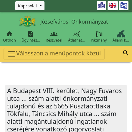
Ugrás a fő tartalomra

Kapcsolat
Józsefvárosi Önkormányzat




Otthon
Ügyintéz…
Részvétel
Átláthat…
Pázmány
Állami k…
Válasszon a menüpontok közül

A Budapest VIII. kerület, Nagy Fuvaros
utca ... szám alatti önkormányzati
tulajdonú és az 5665 Pusztaottlaka
Tökfalu, Táncsics Mihály utca ... szám
alatti magántulajdonú ingatlanok
cseréjére vonatkozó jogorvoslati