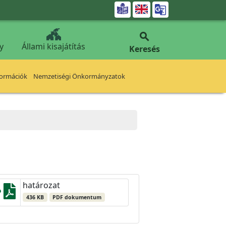


y
Állami kisajátítás
Keresés
formációk
Nemzetiségi Önkormányzatok
határozat
436 KB
PDF dokumentum