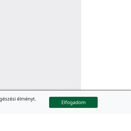
gészési élményt.
Elfogadom

Az oldal folytatódik