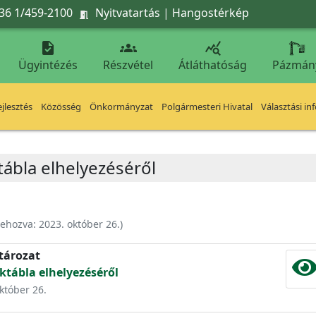
36 1/459-2100
Nyitvatartás
|
Hangostérkép




Ügyintézés
Részvétel
Átláthatóság
Pázmán
jlesztés
Közösség
Önkormányzat
Polgármesteri Hivatal
Választási in
ábla elhelyezéséről
rehozva:
2023. október 26.
)
atározat
tábla elhelyezéséről
október 26.