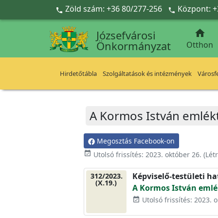
Ugrás a fő tartalomra
Zöld szám: +36 80/277-256
Központ: +



Józsefvárosi
Önkormányzat
Otthon
Hirdetőtábla
Szolgáltatások és intézmények
Városfe
A Kormos István emlékt
Megosztás Facebook-on
event_available
Utolsó frissítés:
2023. október 26.
(Lét
Képviselő-testületi h
312/2023.
(X.19.)
A Kormos István emlék
Utolsó frissítés: 2023. 
event_available