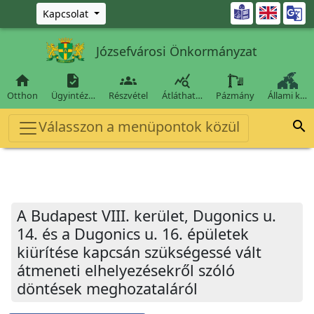
Ugrás a fő tartalomra

Kapcsolat
Józsefvárosi Önkormányzat




Otthon
Ügyintéz…
Részvétel
Átláthat…
Pázmány
Állami k…
Válasszon a menüpontok közül

A Budapest VIII. kerület, Dugonics u.
14. és a Dugonics u. 16. épületek
kiürítése kapcsán szükségessé vált
átmeneti elhelyezésekről szóló
döntések meghozataláról