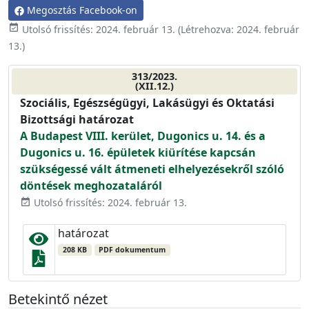
Megosztás Facebook-on
event_available
Utolsó frissítés:
2024. február 13.
(Létrehozva:
2024. február
13.
)
313/2023.
(XII.12.)
Szociális, Egészségügyi, Lakásügyi és Oktatási
Bizottsági határozat
A Budapest VIII. kerület, Dugonics u. 14. és a
Dugonics u. 16. épületek kiürítése kapcsán
szükségessé vált átmeneti elhelyezésekről szóló
döntések meghozataláról
Utolsó frissítés: 2024. február 13.
event_available
határozat
208 KB
PDF dokumentum
Betekintő nézet