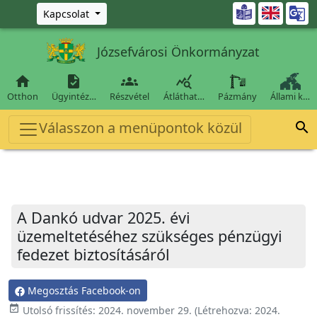
Ugrás a fő tartalomra

Kapcsolat
Józsefvárosi Önkormányzat




Otthon
Ügyintéz…
Részvétel
Átláthat…
Pázmány
Állami k…
Válasszon a menüpontok közül

A Dankó udvar 2025. évi
üzemeltetéséhez szükséges pénzügyi
fedezet biztosításáról
Megosztás Facebook-on
event_available
Utolsó frissítés:
2024. november 29.
(Létrehozva:
2024.