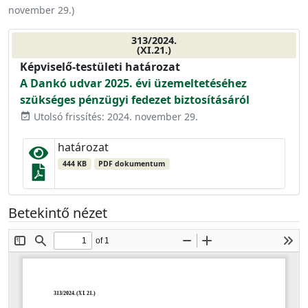
november 29.
)
313/2024.
(XI.21.)
Képviselő-testületi határozat
A Dankó udvar 2025. évi üzemeltetéséhez
szükséges pénzügyi fedezet biztosításáról
Utolsó frissítés: 2024. november 29.
event_available
határozat
444 KB
PDF dokumentum
Betekintő nézet